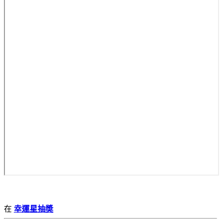
在
幸運星抽奬