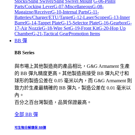
Stocks/Sling Swivel/Sling Swivel Mount
G-06-Pistol
Parts/Cocking Lever
G-07-Miscellaneous
G-08-
Magaizne/Receiver
G-10-Internal Parts
G-11-
Batteries/Charger/ETU/Target
G-12-Laser/Scopes
G-13-Inner
Barrel
G-14-Tappet Plate
G-15-Selector Plate
G-16-Gearbox
G-
17-Air Nozzle
G-18-Wire Set
G-19-Front Kit
G-20-Hop Up
Chamber
G-21-Tactical Gear
Promotion Items
BB 彈
BB Series
與市場上其他製造商的產品相比，G&G Armament 生產
的 BB 彈丸精度更高。其他製造商接受 BB 彈丸尺寸和
球形的製造公差在 0.05 毫米以內，而 G&G Armament 則
致力於生產最精確的 BB 彈丸，製造公差在 0.01 毫米以
內。
百分之百台灣製造，品質保證最高。
全部 BB 彈
可生物分解環保 BB彈