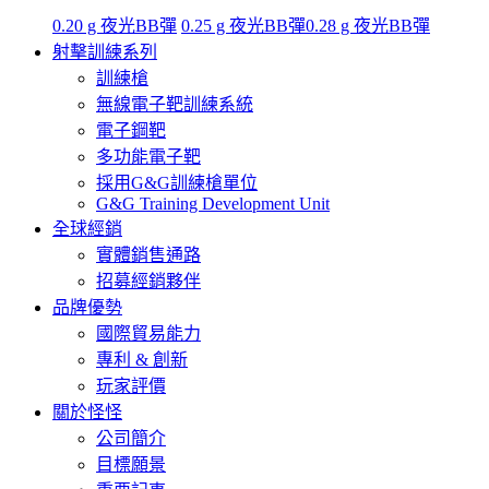
0.20 g 夜光BB彈
0.25 g 夜光BB彈
0.28 g 夜光BB彈
射擊訓練系列
訓練槍
無線電子靶訓練系統
電子鋼靶
多功能電子靶
採用G&G訓練槍單位
G&G Training Development Unit
全球經銷
實體銷售通路
招募經銷夥伴
品牌優勢
國際貿易能力
專利 & 創新
玩家評價
關於怪怪
公司簡介
目標願景