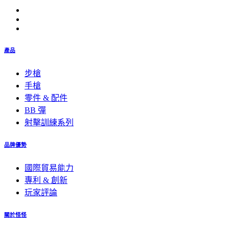
產品
步槍
手槍
零件 & 配件
BB 彈
射擊訓練系列
品牌優勢
國際貿易能力
專利 & 創新
玩家評論
關於怪怪