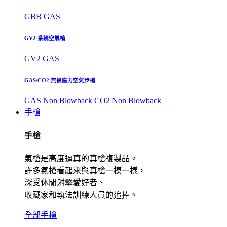
GBB GAS
GV2 系統空氣槍
GV2 GAS
GAS/CO2 無後座力空氣步槍
GAS Non Blowback
CO2 Non Blowback
手槍
手槍
氣槍是高度逼真的真槍複製品。
許多氣槍看起來與真槍一模一樣，
深受休閒射擊愛好者、
收藏家和執法訓練人員的追捧。
全部手槍