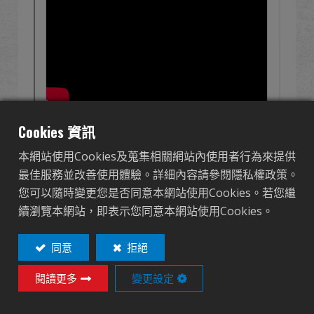
全球經銷
品牌優勢
關於怪怪
活動與報導
Cookies 資訊
本網站使用Cookies及蒐集相關網站內使用者行為來提供
支援服務
最佳服務並改善使用體驗。詳細內容請參閱隱私權政策。
您可以隨時變更您是否同意本網站使用Cookies。若您繼
登入
續瀏覽本網站，即表示您同意本網站使用Cookies。
繁體中文
English (US)
同意
拒絕
閱讀更多
變更設定
Français
日本語
русский язык
Español