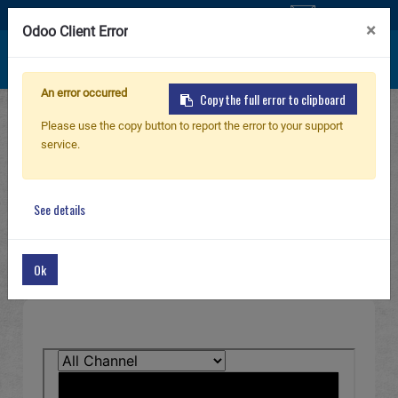
聯絡我們
×
Odoo Client Error
An error occurred
Copy the full error to clipboard
首頁
活動與報導
G&G 短片比賽影片
2022 G&G YO
新產品
Please use the copy button to report the error to your support
service.
2022 G&G YOUR GREATEST
步槍
GLORY VIDEO
See details
手槍
2025/07/31
Ok
零件 & 配件
BB 彈
射擊訓練系列