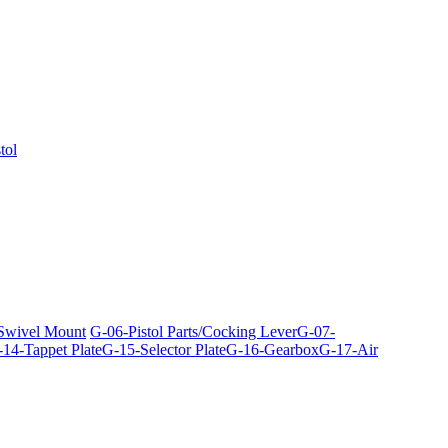
tol
 Swivel Mount
G-06-Pistol Parts/Cocking Lever
G-07-
14-Tappet Plate
G-15-Selector Plate
G-16-Gearbox
G-17-Air