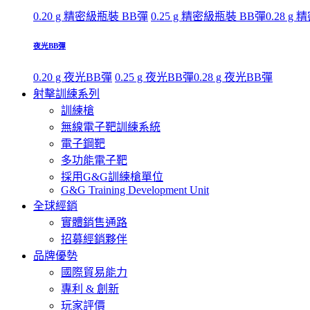
0.20 g 精密級瓶裝 BB彈
0.25 g 精密級瓶裝 BB彈
0.28 g
夜光BB彈
0.20 g 夜光BB彈
0.25 g 夜光BB彈
0.28 g 夜光BB彈
射擊訓練系列
訓練槍
無線電子靶訓練系統
電子鋼靶
多功能電子靶
採用G&G訓練槍單位
G&G Training Development Unit
全球經銷
實體銷售通路
招募經銷夥伴
品牌優勢
國際貿易能力
專利 & 創新
玩家評價