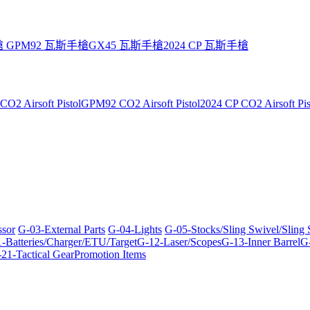
槍
GPM92 瓦斯手槍
GX45 瓦斯手槍
2024 CP 瓦斯手槍
O2 Airsoft Pistol
GPM92 CO2 Airsoft Pistol
2024 CP CO2 Airsoft Pis
ssor
G-03-External Parts
G-04-Lights
G-05-Stocks/Sling Swivel/Sling
-Batteries/Charger/ETU/Target
G-12-Laser/Scopes
G-13-Inner Barrel
G-
21-Tactical Gear
Promotion Items