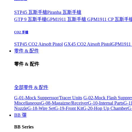
STP45 瓦斯手槍
Piranha 瓦斯手槍
GTP 9 瓦斯手槍
GPM1911 瓦斯手槍
GPM1911 CP 瓦斯手
CO2 手槍
STP45 CO2 Airsoft Pistol
GX45 CO2 Airsoft Pistol
GPM1911 C
零件 & 配件
零件 & 配件
全部零件 & 配件
G-01-Mock Supperssor/Tracer Units
G-02-Mock Flash Suppre
Miscellaneous
G-08-Magaizne/Receiver
G-10-Internal Parts
G-11
Nozzle
G-18-Wire Set
G-19-Front Kit
G-20-Hop Up Chamber
G-
BB 彈
BB Series