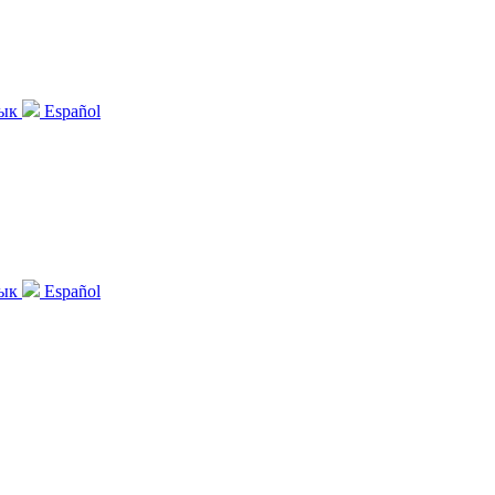
зык
Español
зык
Español