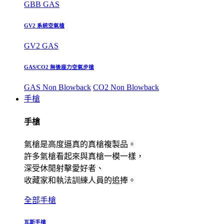
GBB GAS
GV2 系統空氣槍
GV2 GAS
GAS/CO2 無後座力空氣步槍
GAS Non Blowback
CO2 Non Blowback
手槍
手槍
氣槍是高度逼真的真槍複製品。
許多氣槍看起來與真槍一模一樣，
深受休閒射擊愛好者、
收藏家和執法訓練人員的追捧。
全部手槍
瓦斯手槍