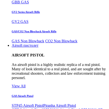
GBB GAS
GV2 Series Airsoft Rifle
GV2 GAS
GAS/CO2 Non Blowback Airsoft Rifle
GAS Non Blowback
CO2 Non Blowback
Airsoft пистолет
AIRSOFT PISTOL
An airsoft pistol is a highly realistic replica of a real pistol.
Many of look identical to a real pistol, and are sought after by
recreational shooters, collectors and law enforcement training
personel.
View All
GAS Airsoft Pistol
STP45 Airsoft Pistol
Piranha Airsoft Pistol