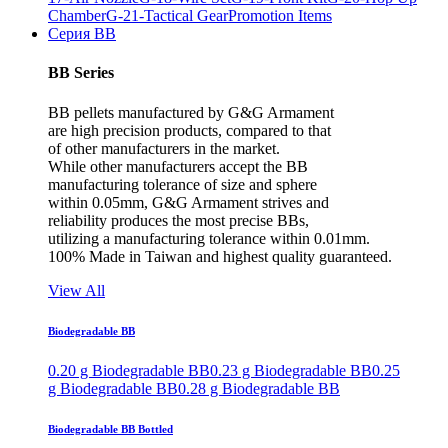
Chamber
G-21-Tactical Gear
Promotion Items
Серия BB
BB Series
BB pellets manufactured by G&G Armament
are high precision products, compared to that
of other manufacturers in the market.
While other manufacturers accept the BB
manufacturing tolerance of size and sphere
within 0.05mm, G&G Armament strives and
reliability produces the most precise BBs,
utilizing a manufacturing tolerance within 0.01mm.
100% Made in Taiwan and highest quality guaranteed.
View All
Biodegradable BB
0.20 g Biodegradable BB
0.23 g Biodegradable BB
0.25
g Biodegradable BB
0.28 g Biodegradable BB
Biodegradable BB Bottled