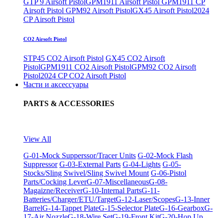
GTP 9 Airsoft Pistol
GPM1911 Airsoft Pistol
GPM1911 CP
Airsoft Pistol
GPM92 Airsoft Pistol
GX45 Airsoft Pistol
2024
CP Airsoft Pistol
CO2 Airsoft Pistol
STP45 CO2 Airsoft Pistol
GX45 CO2 Airsoft
Pistol
GPM1911 CO2 Airsoft Pistol
GPM92 CO2 Airsoft
Pistol
2024 CP CO2 Airsoft Pistol
Части и аксессуары
PARTS & ACCESSORIES
View All
G-01-Mock Supperssor/Tracer Units
G-02-Mock Flash
Suppressor
G-03-External Parts
G-04-Lights
G-05-
Stocks/Sling Swivel/Sling Swivel Mount
G-06-Pistol
Parts/Cocking Lever
G-07-Miscellaneous
G-08-
Magaizne/Receiver
G-10-Internal Parts
G-11-
Batteries/Charger/ETU/Target
G-12-Laser/Scopes
G-13-Inner
Barrel
G-14-Tappet Plate
G-15-Selector Plate
G-16-Gearbox
G-
17-Air Nozzle
G-18-Wire Set
G-19-Front Kit
G-20-Hop Up