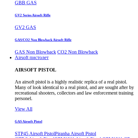
GBB GAS
GV2 Series Airsoft Rifle
GV2 GAS
GAS/CO2 Non Blowback Airsoft Rifle
GAS Non Blowback
CO2 Non Blowback
Airsoft пистолет
AIRSOFT PISTOL
An airsoft pistol is a highly realistic replica of a real pistol.
Many of look identical to a real pistol, and are sought after by
recreational shooters, collectors and law enforcement training
personel.
View All
GAS Airsoft Pistol
STP45 Airsoft Pistol
Piranha Airsoft Pistol