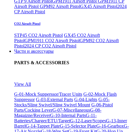
GTP 9 Airsoft Pistol
GPM1911 Airsoft Pistol
GPM1911 CP
Airsoft Pistol
GPM92 Airsoft Pistol
GX45 Airsoft Pistol
2024
CP Airsoft Pistol
CO2 Airsoft Pistol
STP45 CO2 Airsoft Pistol
GX45 CO2 Airsoft
Pistol
GPM1911 CO2 Airsoft Pistol
GPM92 CO2 Airsoft
Pistol
2024 CP CO2 Airsoft Pistol
Части и аксессуары
PARTS & ACCESSORIES
View All
G-01-Mock Supperssor/Tracer Units
G-02-Mock Flash
Suppressor
G-03-External Parts
G-04-Lights
G-05-
Stocks/Sling Swivel/Sling Swivel Mount
G-06-Pistol
Parts/Cocking Lever
G-07-Miscellaneous
G-08-
Magaizne/Receiver
G-10-Internal Parts
G-11-
Batteries/Charger/ETU/Target
G-12-Laser/Scopes
G-13-Inner
Barrel
G-14-Tappet Plate
G-15-Selector Plate
G-16-Gearbox
G-
17-Air Nozzle
G-18-Wire Set
G-19-Front Kit
G-20-Hop Up