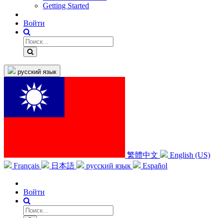
Getting Started
Войти
русский язык
繁體中文
English (US)
Français
日本語
русский язык
Español
Войти