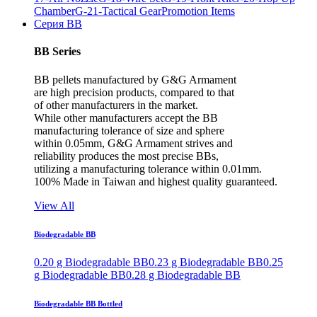
Chamber
G-21-Tactical Gear
Promotion Items
Серия BB
BB Series
BB pellets manufactured by G&G Armament
are high precision products, compared to that
of other manufacturers in the market.
While other manufacturers accept the BB
manufacturing tolerance of size and sphere
within 0.05mm, G&G Armament strives and
reliability produces the most precise BBs,
utilizing a manufacturing tolerance within 0.01mm.
100% Made in Taiwan and highest quality guaranteed.
View All
Biodegradable BB
0.20 g Biodegradable BB
0.23 g Biodegradable BB
0.25
g Biodegradable BB
0.28 g Biodegradable BB
Biodegradable BB Bottled