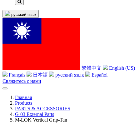
русский язык
繁體中文
English (US)
Français
日本語
русский язык
Español
Свяжитесь с нами
Главная
Products
PARTS & ACCESSORIES
G-03 External Parts
M-LOK Vertical Grip-Tan