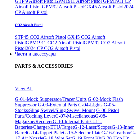
GTP 9 Airsoft Pistol
GPM1911 Airsoft Pistol
GPM1911 CP
Airsoft Pistol
GPM92 Airsoft Pistol
GX45 Airsoft Pistol
2024
CP Airsoft Pistol
CO2 Airsoft Pistol
STP45 CO2 Airsoft Pistol
GX45 CO2 Airsoft
Pistol
GPM1911 CO2 Airsoft Pistol
GPM92 CO2 Airsoft
Pistol
2024 CP CO2 Airsoft Pistol
Части и аксессуары
PARTS & ACCESSORIES
View All
G-01-Mock Supperssor/Tracer Units
G-02-Mock Flash
Suppressor
G-03-External Parts
G-04-Lights
G-05-
Stocks/Sling Swivel/Sling Swivel Mount
G-06-Pistol
Parts/Cocking Lever
G-07-Miscellaneous
G-08-
Magaizne/Receiver
G-10-Internal Parts
G-11-
Batteries/Charger/ETU/Target
G-12-Laser/Scopes
G-13-Inner
Barrel
G-14-Tappet Plate
G-15-Selector Plate
G-16-Gearbox
G-
17-Air Nozzle
G-18-Wire Set
G-19-Front Kit
G-20-Hop Up