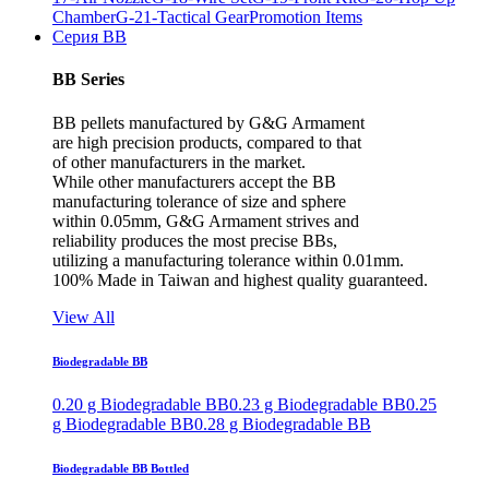
Chamber
G-21-Tactical Gear
Promotion Items
Серия BB
BB Series
BB pellets manufactured by G&G Armament
are high precision products, compared to that
of other manufacturers in the market.
While other manufacturers accept the BB
manufacturing tolerance of size and sphere
within 0.05mm, G&G Armament strives and
reliability produces the most precise BBs,
utilizing a manufacturing tolerance within 0.01mm.
100% Made in Taiwan and highest quality guaranteed.
View All
Biodegradable BB
0.20 g Biodegradable BB
0.23 g Biodegradable BB
0.25
g Biodegradable BB
0.28 g Biodegradable BB
Biodegradable BB Bottled