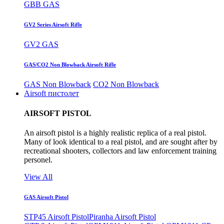
GBB GAS
GV2 Series Airsoft Rifle
GV2 GAS
GAS/CO2 Non Blowback Airsoft Rifle
GAS Non Blowback
CO2 Non Blowback
Airsoft пистолет
AIRSOFT PISTOL
An airsoft pistol is a highly realistic replica of a real pistol.
Many of look identical to a real pistol, and are sought after by
recreational shooters, collectors and law enforcement training
personel.
View All
GAS Airsoft Pistol
STP45 Airsoft Pistol
Piranha Airsoft Pistol