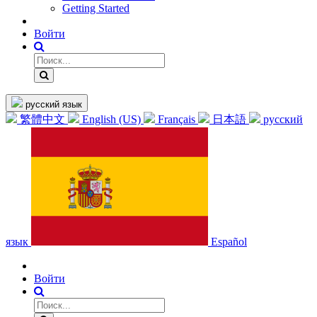
Getting Started
Войти
русский язык
繁體中文
English (US)
Français
日本語
русский
язык
Español
Войти