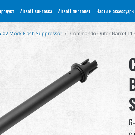
продукт
Airsoft винтовка
Airsoft пистолет
Части и аксессуары
G-02 Mock Flash Suppressor
Commando Outer Barrel 11.5 
B
G