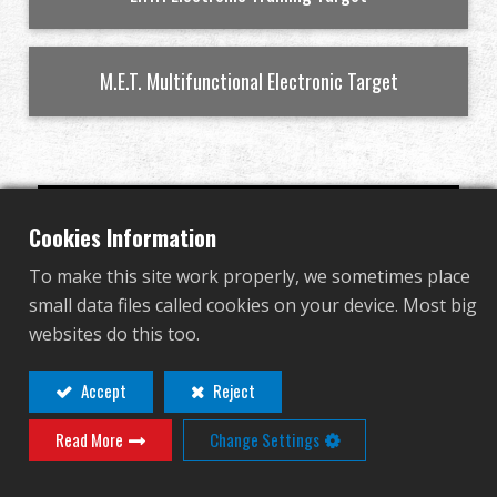
グローバル販売
M.E.T. Multifunctional Electronic Target
利点
私たちについて
競技会とイベント
オプションを表示
Cookies Information
サポート
To make this site work properly, we sometimes place
small data files called cookies on your device. Most big
サインイン
websites do this too.
繁體中文
English (US)
Accept
Reject
Read More
Change Settings
Français
日本語
русский язык
Español