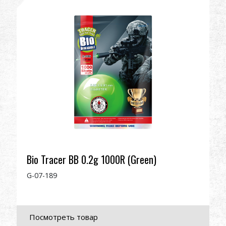
Дилер
Преимущества
О нас
Соревнования & Событие
Поддержка
Войти
Bio Tracer BB 0.2g 1000R (Green)
G-07-189
繁體中文
English (US)
Français
日本語
русский язык
Español