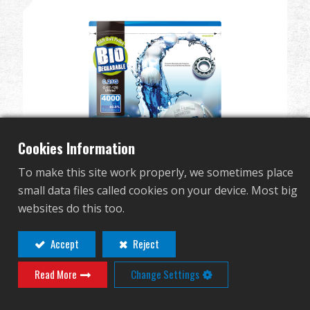
Дилер
Преимущества
О нас
Соревнования & Событие
Cookies Information
Поддержка
To make this site work properly, we sometimes place
small data files called cookies on your device. Most big
Войти
websites do this too.
Bio BB 0.25g 1kg/Pack - Aluminum Foil
G-07-126
繁體中文
English (US)
Accept
Reject
Read More
Change Settings
Français
日本語
русский язык
Español