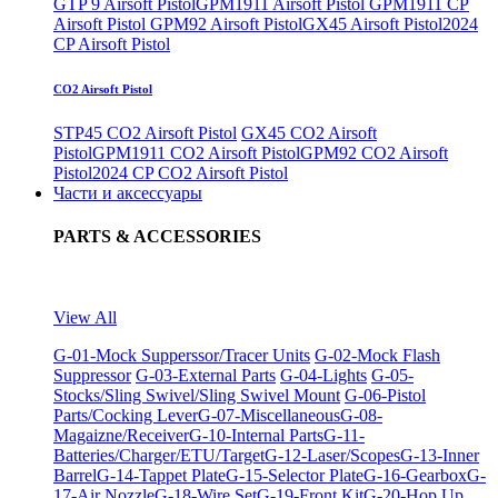
GTP 9 Airsoft Pistol
GPM1911 Airsoft Pistol
GPM1911 CP
Airsoft Pistol
GPM92 Airsoft Pistol
GX45 Airsoft Pistol
2024
CP Airsoft Pistol
CO2 Airsoft Pistol
STP45 CO2 Airsoft Pistol
GX45 CO2 Airsoft
Pistol
GPM1911 CO2 Airsoft Pistol
GPM92 CO2 Airsoft
Pistol
2024 CP CO2 Airsoft Pistol
Части и аксессуары
PARTS & ACCESSORIES
View All
G-01-Mock Supperssor/Tracer Units
G-02-Mock Flash
Suppressor
G-03-External Parts
G-04-Lights
G-05-
Stocks/Sling Swivel/Sling Swivel Mount
G-06-Pistol
Parts/Cocking Lever
G-07-Miscellaneous
G-08-
Magaizne/Receiver
G-10-Internal Parts
G-11-
Batteries/Charger/ETU/Target
G-12-Laser/Scopes
G-13-Inner
Barrel
G-14-Tappet Plate
G-15-Selector Plate
G-16-Gearbox
G-
17-Air Nozzle
G-18-Wire Set
G-19-Front Kit
G-20-Hop Up