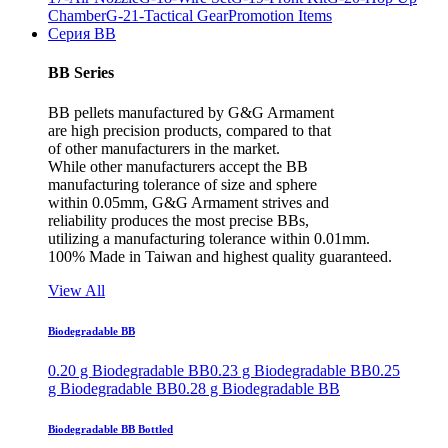
Chamber
G-21-Tactical Gear
Promotion Items
Серия BB
BB Series
BB pellets manufactured by G&G Armament
are high precision products, compared to that
of other manufacturers in the market.
While other manufacturers accept the BB
manufacturing tolerance of size and sphere
within 0.05mm, G&G Armament strives and
reliability produces the most precise BBs,
utilizing a manufacturing tolerance within 0.01mm.
100% Made in Taiwan and highest quality guaranteed.
View All
Biodegradable BB
0.20 g Biodegradable BB
0.23 g Biodegradable BB
0.25
g Biodegradable BB
0.28 g Biodegradable BB
Biodegradable BB Bottled