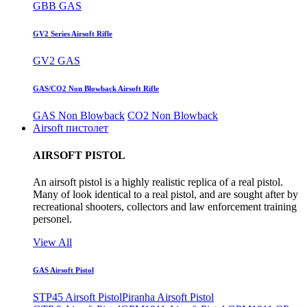
GBB GAS
GV2 Series Airsoft Rifle
GV2 GAS
GAS/CO2 Non Blowback Airsoft Rifle
GAS Non Blowback
CO2 Non Blowback
Airsoft пистолет
AIRSOFT PISTOL
An airsoft pistol is a highly realistic replica of a real pistol.
Many of look identical to a real pistol, and are sought after by
recreational shooters, collectors and law enforcement training
personel.
View All
GAS Airsoft Pistol
STP45 Airsoft Pistol
Piranha Airsoft Pistol