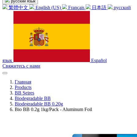
русский язык
繁體中文
English (US)
Français
日本語
русский
язык
Español
Свяжитесь с нами
Главная
Products
BB Seires
Biodegradable BB
Biodegradable BB 0.20g
Bio BB 0.2g 1kg/Pack - Aluminum Foil