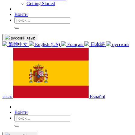
Getting Started
Войти
русский язык
繁體中文
English (US)
Français
日本語
русский
язык
Español
Войти