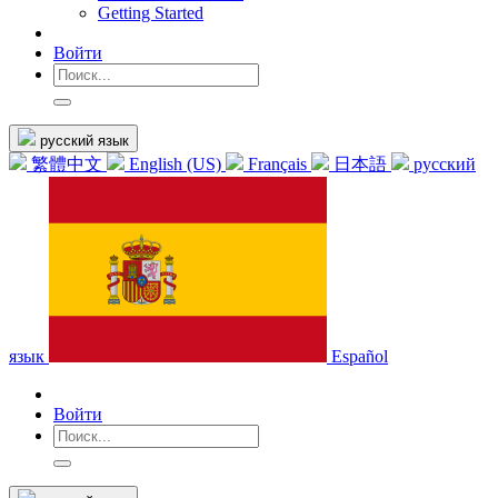
Getting Started
Войти
русский язык
繁體中文
English (US)
Français
日本語
русский
язык
Español
Войти