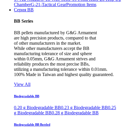
Chamber
G-21-Tactical Gear
Promotion Items
Серия BB
BB Series
BB pellets manufactured by G&G Armament
are high precision products, compared to that
of other manufacturers in the market.
While other manufacturers accept the BB
manufacturing tolerance of size and sphere
within 0.05mm, G&G Armament strives and
reliability produces the most precise BBs,
utilizing a manufacturing tolerance within 0.01mm.
100% Made in Taiwan and highest quality guaranteed.
View All
Biodegradable BB
0.20 g Biodegradable BB
0.23 g Biodegradable BB
0.25
g Biodegradable BB
0.28 g Biodegradable BB
Biodegradable BB Bottled