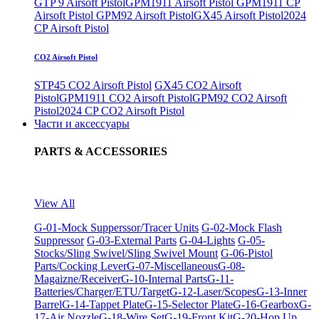
GTP 9 Airsoft Pistol
GPM1911 Airsoft Pistol
GPM1911 CP
Airsoft Pistol
GPM92 Airsoft Pistol
GX45 Airsoft Pistol
2024
CP Airsoft Pistol
CO2 Airsoft Pistol
STP45 CO2 Airsoft Pistol
GX45 CO2 Airsoft
Pistol
GPM1911 CO2 Airsoft Pistol
GPM92 CO2 Airsoft
Pistol
2024 CP CO2 Airsoft Pistol
Части и аксессуары
PARTS & ACCESSORIES
View All
G-01-Mock Supperssor/Tracer Units
G-02-Mock Flash
Suppressor
G-03-External Parts
G-04-Lights
G-05-
Stocks/Sling Swivel/Sling Swivel Mount
G-06-Pistol
Parts/Cocking Lever
G-07-Miscellaneous
G-08-
Magaizne/Receiver
G-10-Internal Parts
G-11-
Batteries/Charger/ETU/Target
G-12-Laser/Scopes
G-13-Inner
Barrel
G-14-Tappet Plate
G-15-Selector Plate
G-16-Gearbox
G-
17-Air Nozzle
G-18-Wire Set
G-19-Front Kit
G-20-Hop Up