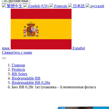
русский язык
繁體中文
English (US)
Français
日本語
русский
язык
Español
Свяжитесь с нами
Главная
Products
BB Seires
Biodegradable BB
Biodegradable BB 0.28g
Био BB 0.28г 1кг/упаковка - Алюминиевая фольга