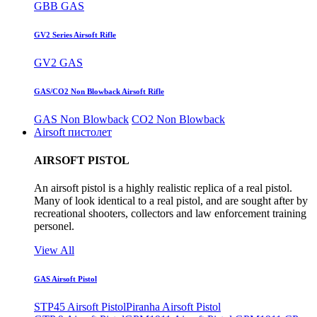
GBB GAS
GV2 Series Airsoft Rifle
GV2 GAS
GAS/CO2 Non Blowback Airsoft Rifle
GAS Non Blowback
CO2 Non Blowback
Airsoft пистолет
AIRSOFT PISTOL
An airsoft pistol is a highly realistic replica of a real pistol.
Many of look identical to a real pistol, and are sought after by
recreational shooters, collectors and law enforcement training
personel.
View All
GAS Airsoft Pistol
STP45 Airsoft Pistol
Piranha Airsoft Pistol