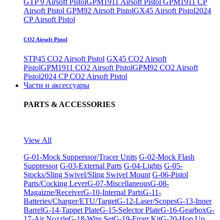
GTP 9 Airsoft Pistol
GPM1911 Airsoft Pistol
GPM1911 CP
Airsoft Pistol
GPM92 Airsoft Pistol
GX45 Airsoft Pistol
2024
CP Airsoft Pistol
CO2 Airsoft Pistol
STP45 CO2 Airsoft Pistol
GX45 CO2 Airsoft
Pistol
GPM1911 CO2 Airsoft Pistol
GPM92 CO2 Airsoft
Pistol
2024 CP CO2 Airsoft Pistol
Части и аксессуары
PARTS & ACCESSORIES
View All
G-01-Mock Supperssor/Tracer Units
G-02-Mock Flash
Suppressor
G-03-External Parts
G-04-Lights
G-05-
Stocks/Sling Swivel/Sling Swivel Mount
G-06-Pistol
Parts/Cocking Lever
G-07-Miscellaneous
G-08-
Magaizne/Receiver
G-10-Internal Parts
G-11-
Batteries/Charger/ETU/Target
G-12-Laser/Scopes
G-13-Inner
Barrel
G-14-Tappet Plate
G-15-Selector Plate
G-16-Gearbox
G-
17-Air Nozzle
G-18-Wire Set
G-19-Front Kit
G-20-Hop Up