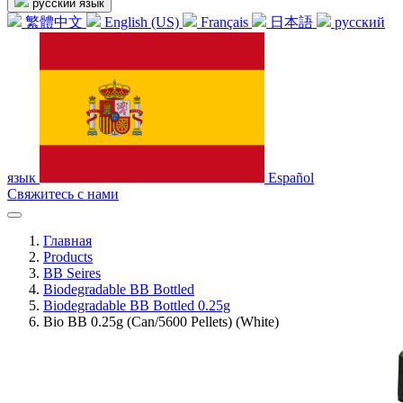
русский язык
繁體中文
English (US)
Français
日本語
русский
язык
Español
Свяжитесь с нами
Главная
Products
BB Seires
Biodegradable BB Bottled
Biodegradable BB Bottled 0.25g
Bio BB 0.25g (Can/5600 Pellets) (White)