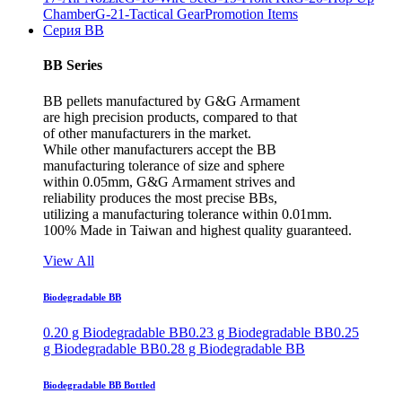
Chamber
G-21-Tactical Gear
Promotion Items
Серия BB
BB Series
BB pellets manufactured by G&G Armament
are high precision products, compared to that
of other manufacturers in the market.
While other manufacturers accept the BB
manufacturing tolerance of size and sphere
within 0.05mm, G&G Armament strives and
reliability produces the most precise BBs,
utilizing a manufacturing tolerance within 0.01mm.
100% Made in Taiwan and highest quality guaranteed.
View All
Biodegradable BB
0.20 g Biodegradable BB
0.23 g Biodegradable BB
0.25
g Biodegradable BB
0.28 g Biodegradable BB
Biodegradable BB Bottled