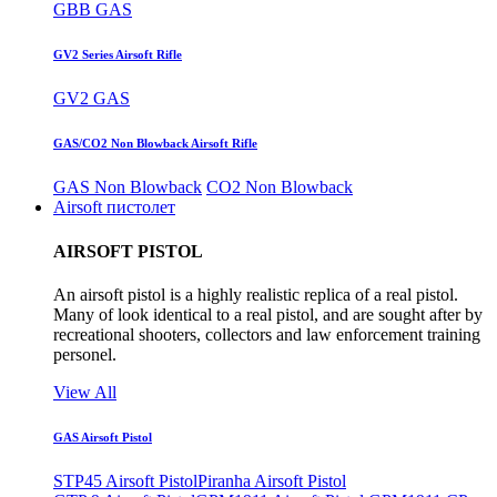
GBB GAS
GV2 Series Airsoft Rifle
GV2 GAS
GAS/CO2 Non Blowback Airsoft Rifle
GAS Non Blowback
CO2 Non Blowback
Airsoft пистолет
AIRSOFT PISTOL
An airsoft pistol is a highly realistic replica of a real pistol.
Many of look identical to a real pistol, and are sought after by
recreational shooters, collectors and law enforcement training
personel.
View All
GAS Airsoft Pistol
STP45 Airsoft Pistol
Piranha Airsoft Pistol