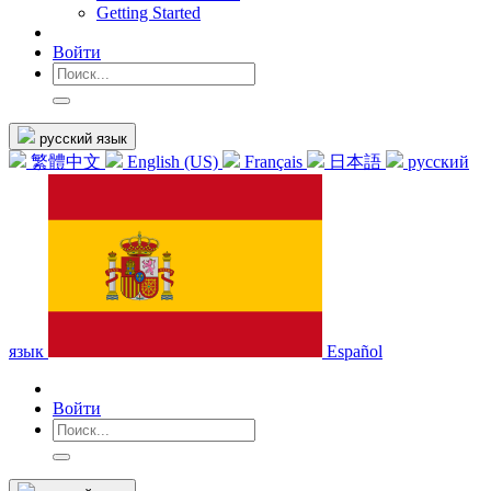
Getting Started
Войти
русский язык
繁體中文
English (US)
Français
日本語
русский
язык
Español
Войти