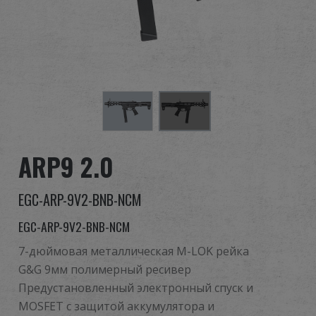
Дилер
Преимущества
О нас
Соревнования & Событие
ARP9 2.0
Поддержка
EGC-ARP-9V2-BNB-NCM
Войти
EGC-ARP-9V2-BNB-NCM
繁體中文
English (US)
7-дюймовая металлическая M-LOK рейка
G&G 9мм полимерный ресивер
Français
日本語
Предустановленный электронный спуск и
MOSFET с защитой аккумулятора и
русский язык
Español