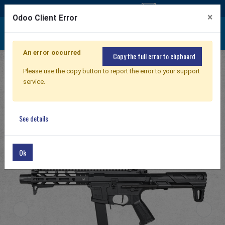
Свяжитесь с нами
×
Odoo Client Error
An error occurred
Copy the full error to clipboard
Главная
Products
AIRSOFT RIFLE
Новый продукт
Please use the copy button to report the error to your support
Electric Airsoft Rifle
service.
CM Series Electric Airsoft Rifle
CM ETU
Airsoft винтовка
ARP9 2.0
See details
Airsoft пистолет
Ok
Части и аксессуары
Серия BB
ТРЕНИРОВОЧНАЯ СИСТЕМА