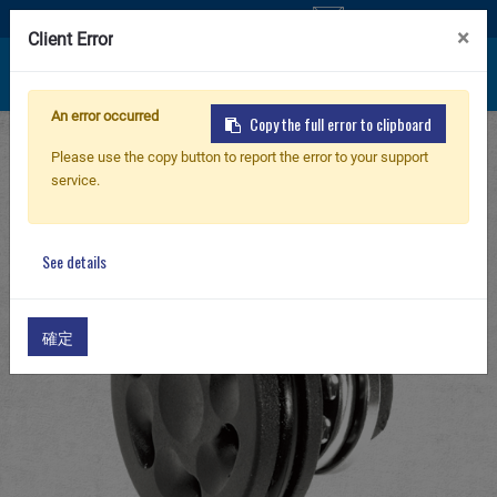
Свяжитесь с нами
×
Client Error
An error occurred
Copy the full error to clipboard
Главная
Products
PARTS & ACCESSORIES
Новый продукт
Please use the copy button to report the error to your support
G-10 Internal Parts
AEG Piston Head for L85
service.
Airsoft винтовка
See details
Airsoft пистолет
確定
Части и аксессуары
Серия BB
ТРЕНИРОВОЧНАЯ СИСТЕМА