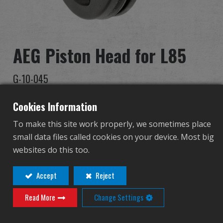
Дилер
Преимущества
AEG Piston Head for L85
О нас
G-10-045
Соревнования & Событие
G-10-045
Cookies Information
Поддержка
To make this site work properly, we sometimes place
Контакт
Вход
small data files called cookies on your device. Most big
Войти
websites do this too.
Для просмотра этого товара требуется
вход для дилеров!
繁體中文
English (US)
Accept
Reject
Read More
Change Settings
Français
日本語
русский язык
Español