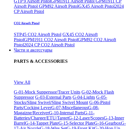
GTP 9 Airsoft Pistol
GPM1911 Airsoft Pistol
GPM1911 CP
Airsoft Pistol
GPM92 Airsoft Pistol
GX45 Airsoft Pistol
2024
CP Airsoft Pistol
CO2 Airsoft Pistol
STP45 CO2 Airsoft Pistol
GX45 CO2 Airsoft
Pistol
GPM1911 CO2 Airsoft Pistol
GPM92 CO2 Airsoft
Pistol
2024 CP CO2 Airsoft Pistol
Части и аксессуары
PARTS & ACCESSORIES
View All
G-01-Mock Supperssor/Tracer Units
G-02-Mock Flash
Suppressor
G-03-External Parts
G-04-Lights
G-05-
Stocks/Sling Swivel/Sling Swivel Mount
G-06-Pistol
Parts/Cocking Lever
G-07-Miscellaneous
G-08-
Magaizne/Receiver
G-10-Internal Parts
G-11-
Batteries/Charger/ETU/Target
G-12-Laser/Scopes
G-13-Inner
Barrel
G-14-Tappet Plate
G-15-Selector Plate
G-16-Gearbox
G-
17-Air Nozzle
G-18-Wire Set
G-19-Front Kit
G-20-Hop Up