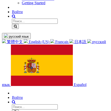
Getting Started
Войти
русский язык
繁體中文
English (US)
Français
日本語
русский
язык
Español
Войти