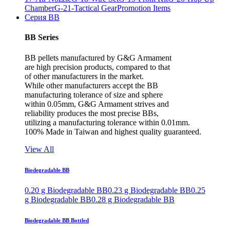
Chamber
G-21-Tactical Gear
Promotion Items
Серия BB
BB Series
BB pellets manufactured by G&G Armament
are high precision products, compared to that
of other manufacturers in the market.
While other manufacturers accept the BB
manufacturing tolerance of size and sphere
within 0.05mm, G&G Armament strives and
reliability produces the most precise BBs,
utilizing a manufacturing tolerance within 0.01mm.
100% Made in Taiwan and highest quality guaranteed.
View All
Biodegradable BB
0.20 g Biodegradable BB
0.23 g Biodegradable BB
0.25
g Biodegradable BB
0.28 g Biodegradable BB
Biodegradable BB Bottled