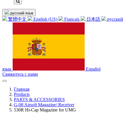
русский язык
繁體中文
English (US)
Français
日本語
русский
язык
Español
Свяжитесь с нами
Главная
Products
PARTS & ACCESSORIES
G-08 Airsoft Magazine/ Receiver
530R Hi-Cap Magazine for UMG