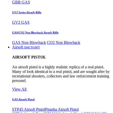
GBB GAS
GV2 Series Airsoft Rifle
GV2 GAS
GAS/CO2 Non Blowback Airsoft Rifle
GAS Non Blowback
CO2 Non Blowback
Airsoft пистолет
AIRSOFT PISTOL
An airsoft pistol is a highly realistic replica of a real pistol.
Many of look identical to a real pistol, and are sought after by
recreational shooters, collectors and law enforcement training
personel.
View All
GAS Airsoft Pistol
STP45 Airsoft Pistol
Piranha Airsoft Pistol