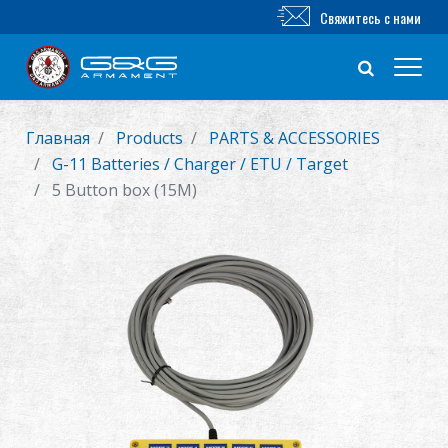
Свяжитесь с нами
Главная
Products
PARTS & ACCESSORIES
Новый продукт
G-11 Batteries / Charger / ETU / Target
5 Button box (15M)
Airsoft винтовка
Airsoft пистолет
Части и аксессуары
Серия BB
ТРЕНИРОВОЧНАЯ СИСТЕМА