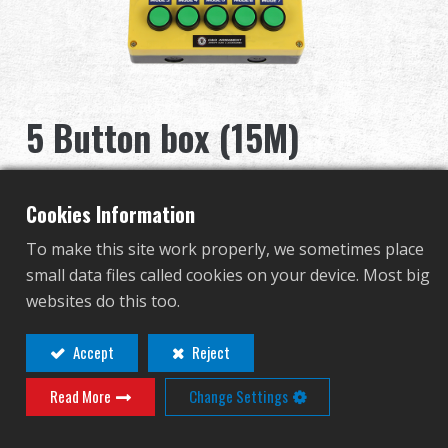
Дилер
Преимущества
5 Button box (15M)
О нас
G-11-120
Соревнования & Событие
Cookies Information
G-11-120
Поддержка
To make this site work properly, we sometimes place
small data files called cookies on your device. Most big
Войти
websites do this too.
Контакт
Вход
繁體中文
English (US)
Accept
Reject
Для просмотра этого товара требуется
Read More
Change Settings
Français
日本語
вход для дилеров!
русский язык
Español