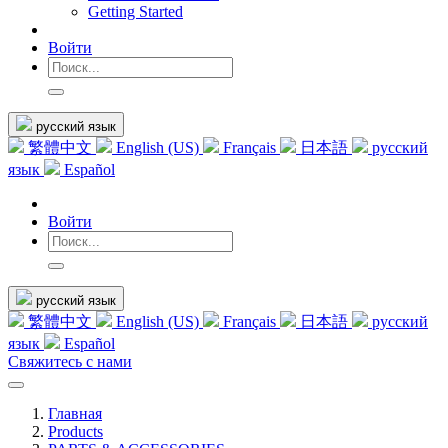
Getting Started
Войти
русский язык
繁體中文
English (US)
Français
日本語
русский
язык
Español
Войти
русский язык
繁體中文
English (US)
Français
日本語
русский
язык
Español
Свяжитесь с нами
Главная
Products