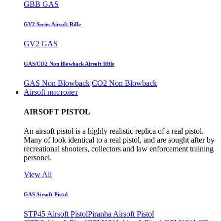
GBB GAS
GV2 Series Airsoft Rifle
GV2 GAS
GAS/CO2 Non Blowback Airsoft Rifle
GAS Non Blowback
CO2 Non Blowback
Airsoft пистолет
AIRSOFT PISTOL
An airsoft pistol is a highly realistic replica of a real pistol.
Many of look identical to a real pistol, and are sought after by
recreational shooters, collectors and law enforcement training
personel.
View All
GAS Airsoft Pistol
STP45 Airsoft Pistol
Piranha Airsoft Pistol