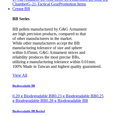
Chamber
G-21-Tactical Gear
Promotion Items
Серия BB
BB Series
BB pellets manufactured by G&G Armament
are high precision products, compared to that
of other manufacturers in the market.
While other manufacturers accept the BB
manufacturing tolerance of size and sphere
within 0.05mm, G&G Armament strives and
reliability produces the most precise BBs,
utilizing a manufacturing tolerance within 0.01mm.
100% Made in Taiwan and highest quality guaranteed.
View All
Biodegradable BB
0.20 g Biodegradable BB
0.23 g Biodegradable BB
0.25
g Biodegradable BB
0.28 g Biodegradable BB
Biodegradable BB Bottled