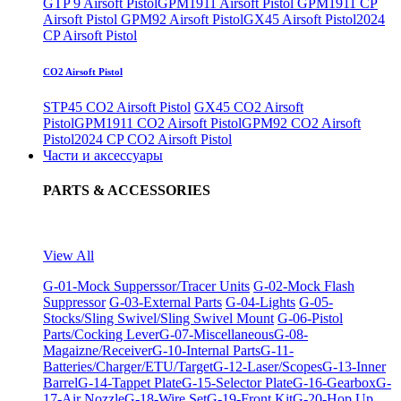
GTP 9 Airsoft Pistol
GPM1911 Airsoft Pistol
GPM1911 CP
Airsoft Pistol
GPM92 Airsoft Pistol
GX45 Airsoft Pistol
2024
CP Airsoft Pistol
CO2 Airsoft Pistol
STP45 CO2 Airsoft Pistol
GX45 CO2 Airsoft
Pistol
GPM1911 CO2 Airsoft Pistol
GPM92 CO2 Airsoft
Pistol
2024 CP CO2 Airsoft Pistol
Части и аксессуары
PARTS & ACCESSORIES
View All
G-01-Mock Supperssor/Tracer Units
G-02-Mock Flash
Suppressor
G-03-External Parts
G-04-Lights
G-05-
Stocks/Sling Swivel/Sling Swivel Mount
G-06-Pistol
Parts/Cocking Lever
G-07-Miscellaneous
G-08-
Magaizne/Receiver
G-10-Internal Parts
G-11-
Batteries/Charger/ETU/Target
G-12-Laser/Scopes
G-13-Inner
Barrel
G-14-Tappet Plate
G-15-Selector Plate
G-16-Gearbox
G-
17-Air Nozzle
G-18-Wire Set
G-19-Front Kit
G-20-Hop Up