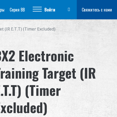
ары
Серия BB
Войти
Свяжитесь с нами
t (IR E.T.T) (Timer Excluded)
3X2 Electronic
raining Target (IR
.T.T) (Timer
Excluded)