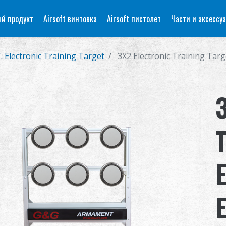
й продукт
Airsoft винтовка
Airsoft пистолет
Части и аксессу
T. Electronic Training Target
3X2 Electronic Training Targe
T
E