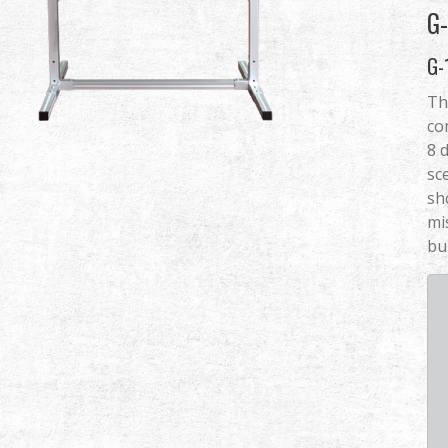
G-
G-
Th
co
8 
sc
sh
mi
bu