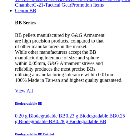
Chamber
G-21-Tactical Gear
Promotion Items
Серия BB
BB Series
BB pellets manufactured by G&G Armament
are high precision products, compared to that
of other manufacturers in the market.
While other manufacturers accept the BB
manufacturing tolerance of size and sphere
within 0.05mm, G&G Armament strives and
reliability produces the most precise BBs,
utilizing a manufacturing tolerance within 0.01mm.
100% Made in Taiwan and highest quality guaranteed.
View All
Biodegradable BB
0.20 g Biodegradable BB
0.23 g Biodegradable BB
0.25
g Biodegradable BB
0.28 g Biodegradable BB
Biodegradable BB Bottled