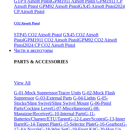
GTP 9 Airsoft Pistol
GPM1911 Airsoft Pistol
GPM1911 CP
Airsoft Pistol
GPM92 Airsoft Pistol
GX45 Airsoft Pistol
2024
CP Airsoft Pistol
CO2 Airsoft Pistol
STP45 CO2 Airsoft Pistol
GX45 CO2 Airsoft
Pistol
GPM1911 CO2 Airsoft Pistol
GPM92 CO2 Airsoft
Pistol
2024 CP CO2 Airsoft Pistol
Части и аксессуары
PARTS & ACCESSORIES
View All
G-01-Mock Supperssor/Tracer Units
G-02-Mock Flash
Suppressor
G-03-External Parts
G-04-Lights
G-05-
Stocks/Sling Swivel/Sling Swivel Mount
G-06-Pistol
Parts/Cocking Lever
G-07-Miscellaneous
G-08-
Magaizne/Receiver
G-10-Internal Parts
G-11-
Batteries/Charger/ETU/Target
G-12-Laser/Scopes
G-13-Inner
Barrel
G-14-Tappet Plate
G-15-Selector Plate
G-16-Gearbox
G-
17-Air Nozzle
G-18-Wire Set
G-19-Front Kit
G-20-Hop Up