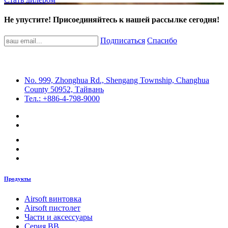
Не упустите! Присоединяйтесь к нашей рассылке сегодня!
Подписаться
Спасибо
No. 999, Zhonghua Rd., Shengang Township, Changhua
County 50952, Тайвань
Тел.: +886-4-798-9000
Продукты
Airsoft винтовка
Airsoft пистолет
Части и аксессуары
Серия BB