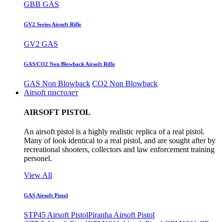
GBB GAS
GV2 Series Airsoft Rifle
GV2 GAS
GAS/CO2 Non Blowback Airsoft Rifle
GAS Non Blowback
CO2 Non Blowback
Airsoft пистолет
AIRSOFT PISTOL
An airsoft pistol is a highly realistic replica of a real pistol.
Many of look identical to a real pistol, and are sought after by
recreational shooters, collectors and law enforcement training
personel.
View All
GAS Airsoft Pistol
STP45 Airsoft Pistol
Piranha Airsoft Pistol