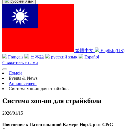
русский язык
繁體中文
English (US)
Français
日本語
русский язык
Español
Свяжитесь с нами
Домой
Events & News
Announcement
Система хоп-ап для страйкбола
Система хоп-ап для страйкбола
2026/01/15
Пояснение к Патентованной Камере Hop-Up от G&G