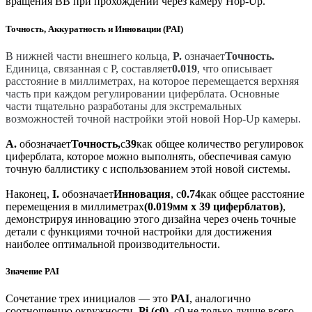
вращения BB при прохождении через камеру Hop-Up.
Точность, Аккуратность и Инновации (PAI)
В нижней части внешнего кольца,
P.
означает
Точность.
Единица, связанная с P, составляет
0.019
, что описывает
расстояние в миллиметрах, на которое перемещается верхняя
часть при каждом регулировании циферблата. Основные
части тщательно разработаны для экстремальных
возможностей точной настройки этой новой Hop-Up камеры.
A.
обозначает
Точность,
с
39
как общее количество регулировок
циферблата, которое можно выполнять, обеспечивая самую
точную баллистику с использованием этой новой системы.
Наконец,
I.
обозначает
Инновация
, с
0.74
как общее расстояние
перемещения в миллиметрах
(0.019мм x 39 циферблатов)
,
демонстрируя инновацию этого дизайна через очень точные
детали с функциями точной настройки для достижения
наиболее оптимальной производительности.
Значение PAI
Сочетание трех инициалов — это
PAI
, аналогично
соотношению окружности,
Pi (c0)
. c0 не только лучше всего