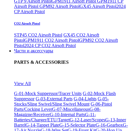
GTP 9 Airsoft Pistol
GPM1911 Airsoft Pistol
GPM1911 CP
Airsoft Pistol
GPM92 Airsoft Pistol
GX45 Airsoft Pistol
2024
CP Airsoft Pistol
CO2 Airsoft Pistol
STP45 CO2 Airsoft Pistol
GX45 CO2 Airsoft
Pistol
GPM1911 CO2 Airsoft Pistol
GPM92 CO2 Airsoft
Pistol
2024 CP CO2 Airsoft Pistol
Части и аксессуары
PARTS & ACCESSORIES
View All
G-01-Mock Supperssor/Tracer Units
G-02-Mock Flash
Suppressor
G-03-External Parts
G-04-Lights
G-05-
Stocks/Sling Swivel/Sling Swivel Mount
G-06-Pistol
Parts/Cocking Lever
G-07-Miscellaneous
G-08-
Magaizne/Receiver
G-10-Internal Parts
G-11-
Batteries/Charger/ETU/Target
G-12-Laser/Scopes
G-13-Inner
Barrel
G-14-Tappet Plate
G-15-Selector Plate
G-16-Gearbox
G-
17-Air Nozzle
G-18-Wire Set
G-19-Front Kit
G-20-Hop Up