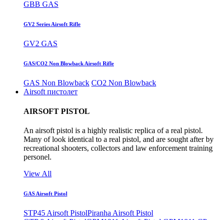
GBB GAS
GV2 Series Airsoft Rifle
GV2 GAS
GAS/CO2 Non Blowback Airsoft Rifle
GAS Non Blowback
CO2 Non Blowback
Airsoft пистолет
AIRSOFT PISTOL
An airsoft pistol is a highly realistic replica of a real pistol.
Many of look identical to a real pistol, and are sought after by
recreational shooters, collectors and law enforcement training
personel.
View All
GAS Airsoft Pistol
STP45 Airsoft Pistol
Piranha Airsoft Pistol