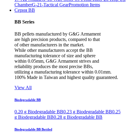
Chamber
G-21-Tactical Gear
Promotion Items
Серия BB
BB Series
BB pellets manufactured by G&G Armament
are high precision products, compared to that
of other manufacturers in the market.
While other manufacturers accept the BB
manufacturing tolerance of size and sphere
within 0.05mm, G&G Armament strives and
reliability produces the most precise BBs,
utilizing a manufacturing tolerance within 0.01mm.
100% Made in Taiwan and highest quality guaranteed.
View All
Biodegradable BB
0.20 g Biodegradable BB
0.23 g Biodegradable BB
0.25
g Biodegradable BB
0.28 g Biodegradable BB
Biodegradable BB Bottled