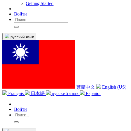
Getting Started
Войти
русский язык
繁體中文
English (US)
Français
日本語
русский язык
Español
Войти