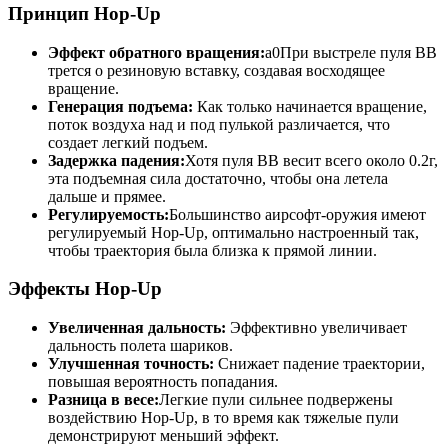
Принцип Hop-Up
Эффект обратного вращения:
a0При выстреле пуля BB
трется о резиновую вставку, создавая восходящее
вращение.
Генерация подъема:
Как только начинается вращение,
поток воздуха над и под пулькой различается, что
создает легкий подъем.
Задержка падения:
Хотя пуля BB весит всего около 0.2г,
эта подъемная сила достаточно, чтобы она летела
дальше и прямее.
Регулируемость:
Большинство аирсофт-оружия имеют
регулируемый Hop-Up, оптимально настроенный так,
чтобы траектория была близка к прямой линии.
Эффекты Hop-Up
Увеличенная дальность:
Эффективно увеличивает
дальность полета шариков.
Улучшенная точность:
Снижает падение траектории,
повышая вероятность попадания.
Разница в весе:
Легкие пули сильнее подвержены
воздействию Hop-Up, в то время как тяжелые пули
демонстрируют меньший эффект.