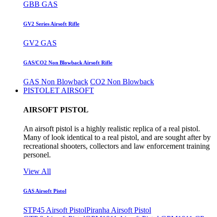
GBB GAS
GV2 Series Airsoft Rifle
GV2 GAS
GAS/CO2 Non Blowback Airsoft Rifle
GAS Non Blowback
CO2 Non Blowback
PISTOLET AIRSOFT
AIRSOFT PISTOL
An airsoft pistol is a highly realistic replica of a real pistol.
Many of look identical to a real pistol, and are sought after by
recreational shooters, collectors and law enforcement training
personel.
View All
GAS Airsoft Pistol
STP45 Airsoft Pistol
Piranha Airsoft Pistol