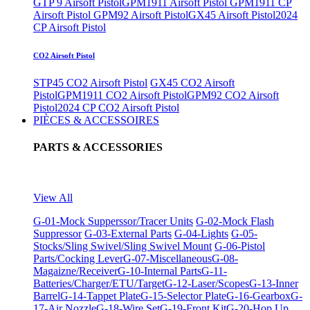
GTP 9 Airsoft Pistol
GPM1911 Airsoft Pistol
GPM1911 CP
Airsoft Pistol
GPM92 Airsoft Pistol
GX45 Airsoft Pistol
2024
CP Airsoft Pistol
CO2 Airsoft Pistol
STP45 CO2 Airsoft Pistol
GX45 CO2 Airsoft
Pistol
GPM1911 CO2 Airsoft Pistol
GPM92 CO2 Airsoft
Pistol
2024 CP CO2 Airsoft Pistol
PIÈCES & ACCESSOIRES
PARTS & ACCESSORIES
View All
G-01-Mock Supperssor/Tracer Units
G-02-Mock Flash
Suppressor
G-03-External Parts
G-04-Lights
G-05-
Stocks/Sling Swivel/Sling Swivel Mount
G-06-Pistol
Parts/Cocking Lever
G-07-Miscellaneous
G-08-
Magaizne/Receiver
G-10-Internal Parts
G-11-
Batteries/Charger/ETU/Target
G-12-Laser/Scopes
G-13-Inner
Barrel
G-14-Tappet Plate
G-15-Selector Plate
G-16-Gearbox
G-
17-Air Nozzle
G-18-Wire Set
G-19-Front Kit
G-20-Hop Up