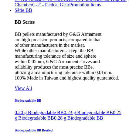
Chamber
G-21-Tactical Gear
Promotion Items
Série BB
BB Series
BB pellets manufactured by G&G Armament
are high precision products, compared to that
of other manufacturers in the market.
While other manufacturers accept the BB
manufacturing tolerance of size and sphere
within 0.05mm, G&G Armament strives and
reliability produces the most precise BBs,
utilizing a manufacturing tolerance within 0.01mm.
100% Made in Taiwan and highest quality guaranteed.
View All
Biodegradable BB
0.20 g Biodegradable BB
0.23 g Biodegradable BB
0.25
g Biodegradable BB
0.28 g Biodegradable BB
Biodegradable BB Bottled