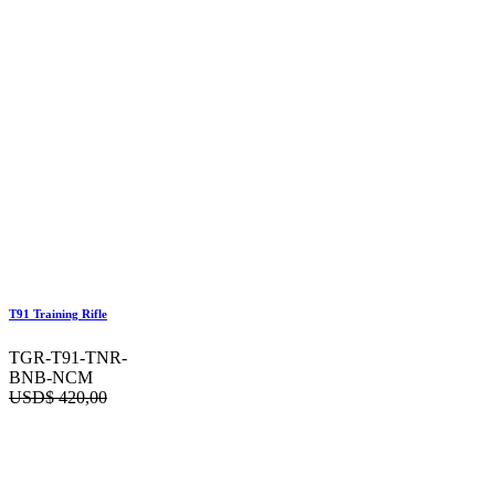
T91 Training Rifle
TGR-T91-TNR-
BNB-NCM
USD$
420,00