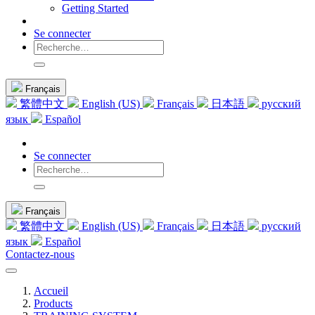
Getting Started
Se connecter
Français
繁體中文
English (US)
Français
日本語
русский
язык
Español
Se connecter
Français
繁體中文
English (US)
Français
日本語
русский
язык
Español
Contactez-nous
Accueil
Products