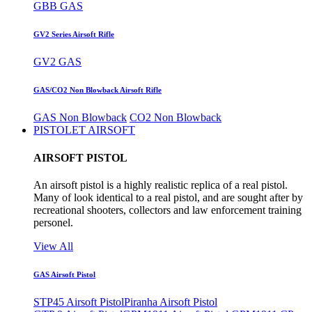
GBB GAS
GV2 Series Airsoft Rifle
GV2 GAS
GAS/CO2 Non Blowback Airsoft Rifle
GAS Non Blowback
CO2 Non Blowback
PISTOLET AIRSOFT
AIRSOFT PISTOL
An airsoft pistol is a highly realistic replica of a real pistol.
Many of look identical to a real pistol, and are sought after by
recreational shooters, collectors and law enforcement training
personel.
View All
GAS Airsoft Pistol
STP45 Airsoft Pistol
Piranha Airsoft Pistol