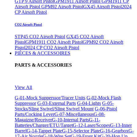
GTP 9 Airsoft Pistol
GPM1911 Airsoft Pistol
GPM1911 CP
Airsoft Pistol
GPM92 Airsoft Pistol
GX45 Airsoft Pistol
2024
CP Airsoft Pistol
CO2 Airsoft Pistol
STP45 CO2 Airsoft Pistol
GX45 CO2 Airsoft
Pistol
GPM1911 CO2 Airsoft Pistol
GPM92 CO2 Airsoft
Pistol
2024 CP CO2 Airsoft Pistol
PIÈCES & ACCESSOIRES
PARTS & ACCESSORIES
View All
G-01-Mock Supperssor/Tracer Units
G-02-Mock Flash
Suppressor
G-03-External Parts
G-04-Lights
G-05-
Stocks/Sling Swivel/Sling Swivel Mount
G-06-Pistol
Parts/Cocking Lever
G-07-Miscellaneous
G-08-
Magaizne/Receiver
G-10-Internal Parts
G-11-
Batteries/Charger/ETU/Target
G-12-Laser/Scopes
G-13-Inner
Barrel
G-14-Tappet Plate
G-15-Selector Plate
G-16-Gearbox
G-
17-Air Nozzle
G-18-Wire Set
G-19-Front Kit
G-20-Hop Up