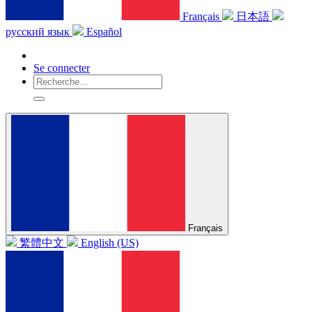
Français
日本語
русский язык
Español
Se connecter
Français
繁體中文
English (US)