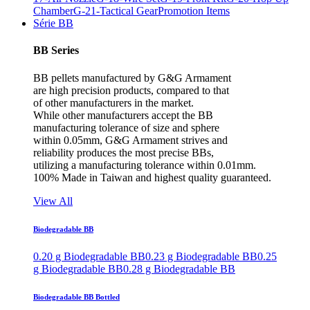
Chamber
G-21-Tactical Gear
Promotion Items
Série BB
BB Series
BB pellets manufactured by G&G Armament
are high precision products, compared to that
of other manufacturers in the market.
While other manufacturers accept the BB
manufacturing tolerance of size and sphere
within 0.05mm, G&G Armament strives and
reliability produces the most precise BBs,
utilizing a manufacturing tolerance within 0.01mm.
100% Made in Taiwan and highest quality guaranteed.
View All
Biodegradable BB
0.20 g Biodegradable BB
0.23 g Biodegradable BB
0.25
g Biodegradable BB
0.28 g Biodegradable BB
Biodegradable BB Bottled