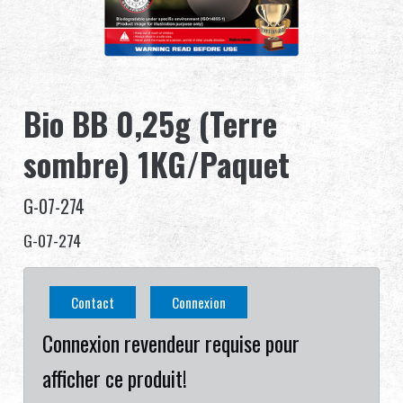
Revendeur
Advantages
Bio BB 0,25g (Terre
À propos de nous
sombre) 1KG/Paquet
Competitions & Event
G-07-274
Support
G-07-274
Se connecter
Contact
Connexion
繁體中文
English (US)
Connexion revendeur requise pour
Français
日本語
afficher ce produit!
русский язык
Español