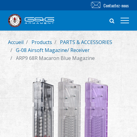
Contactez-nous
Accueil
Products
PARTS & ACCESSORIES
Nouveautés
G-08 Airsoft Magazine/ Receiver
ARP9 68R Macaron Blue Magazine
FUSIL AIRSOFT
PISTOLET AIRSOFT
PIÈCES & ACCESSOIRES
Série BB
SYSTÈME D'ENTRAÎNEMENT