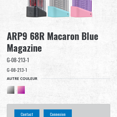
Revendeur
Advantages
ARP9 68R Macaron Blue
À propos de nous
Magazine
Competitions & Event
G-08-213-1
Support
G-08-213-1
Se connecter
AUTRE COULEUR
繁體中文
English (US)
Français
日本語
Contact
Connexion
русский язык
Español