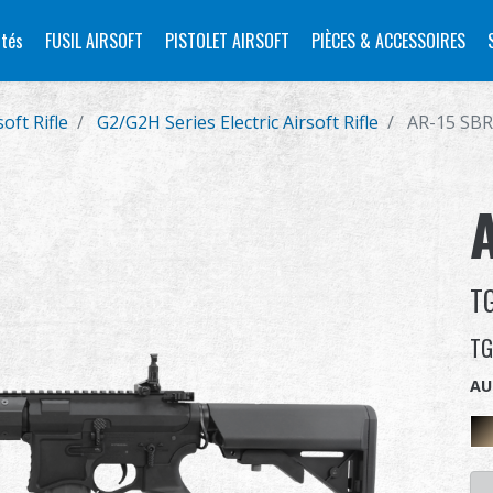
tés
FUSIL AIRSOFT
PISTOLET AIRSOFT
PIÈCES & ACCESSOIRES
soft Rifle
G2/G2H Series Electric Airsoft Rifle
AR-15 SB
T
TG
AU