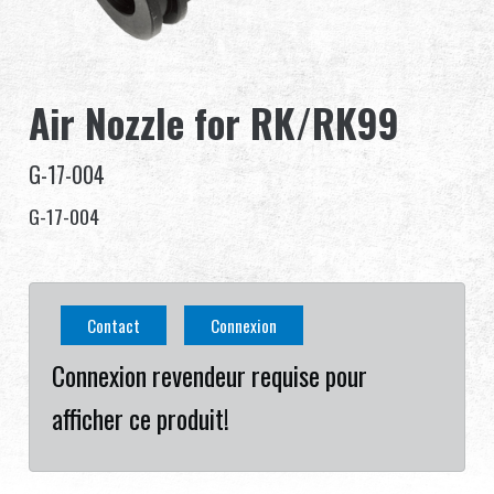
Revendeur
Advantages
Air Nozzle for RK/RK99
À propos de nous
G-17-004
Competitions & Event
G-17-004
Support
Se connecter
Contact
Connexion
Connexion revendeur requise pour
繁體中文
English (US)
afficher ce produit!
Français
日本語
русский язык
Español