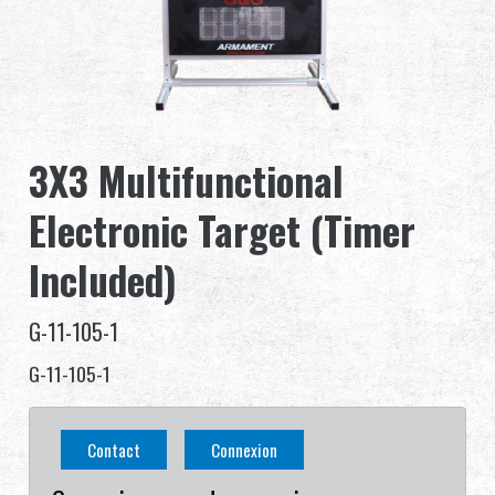
Revendeur
Advantages
À propos de nous
3X3 Multifunctional
Competitions & Event
Electronic Target (Timer
Support
Included)
Se connecter
G-11-105-1
G-11-105-1
繁體中文
English (US)
Français
日本語
Contact
Connexion
русский язык
Español