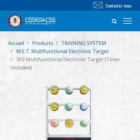
Contactez-nous
Accueil
Products
TRAINING SYSTEM
Nouveautés
M.E.T. Multifunctional Electronic Target
3X3 Multifunctional Electronic Target (Timer
FUSIL AIRSOFT
Included)
PISTOLET AIRSOFT
PIÈCES & ACCESSOIRES
Série BB
SYSTÈME D'ENTRAÎNEMENT