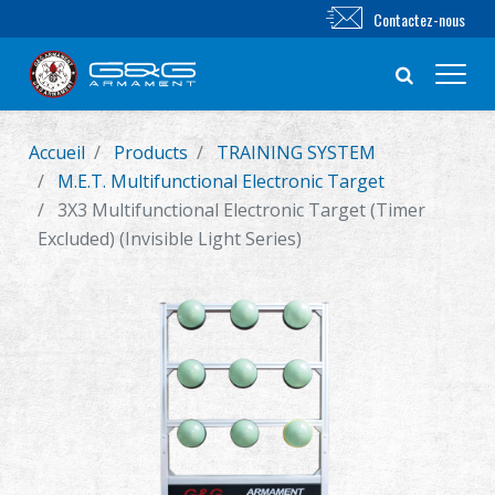
Contactez-nous
Accueil
Products
TRAINING SYSTEM
Nouveautés
M.E.T. Multifunctional Electronic Target
3X3 Multifunctional Electronic Target (Timer
FUSIL AIRSOFT
Excluded) (Invisible Light Series)
PISTOLET AIRSOFT
PIÈCES & ACCESSOIRES
Série BB
SYSTÈME D'ENTRAÎNEMENT