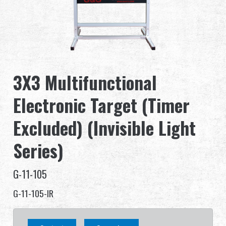
Revendeur
Advantages
À propos de nous
3X3 Multifunctional
Competitions & Event
Electronic Target (Timer
Support
Excluded) (Invisible Light
Series)
G-11-105
繁體中文
English (US)
G-11-105-IR
Français
日本語
русский язык
Español