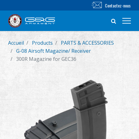
Contactez-nous
Accueil
Products
PARTS & ACCESSORIES
Nouveautés
G-08 Airsoft Magazine/ Receiver
300R Magazine for GEC36
FUSIL AIRSOFT
PISTOLET AIRSOFT
PIÈCES & ACCESSOIRES
Série BB
SYSTÈME D'ENTRAÎNEMENT