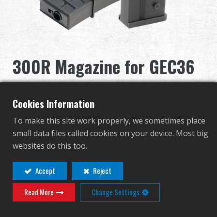
Revendeur
Advantages
300R Magazine for GEC36
À propos de nous
G-08-137-1
Competitions & Event
Cookies Information
G-08-137-1
Support
To make this site work properly, we sometimes place
small data files called cookies on your device. Most big
Se connecter
websites do this too.
Contact
Connexion
繁體中文
English (US)
Accept
Reject
Connexion revendeur requise pour
Read More
Change Settings
Français
日本語
afficher ce produit!
русский язык
Español