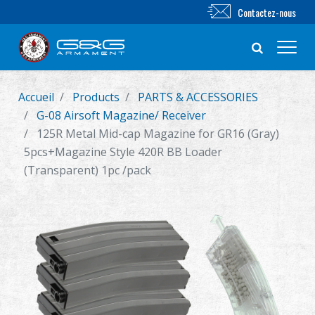
Contactez-nous
Accueil
Products
PARTS & ACCESSORIES
Nouveautés
G-08 Airsoft Magazine/ Receiver
125R Metal Mid-cap Magazine for GR16 (Gray)
FUSIL AIRSOFT
5pcs+Magazine Style 420R BB Loader
(Transparent) 1pc /pack
PISTOLET AIRSOFT
PIÈCES & ACCESSOIRES
Série BB
SYSTÈME D'ENTRAÎNEMENT