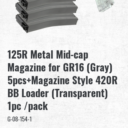
Revendeur
Advantages
À propos de nous
125R Metal Mid-cap
Competitions & Event
Magazine for GR16 (Gray)
Support
5pcs+Magazine Style 420R
Se connecter
BB Loader (Transparent)
繁體中文
English (US)
1pc /pack
Français
日本語
G-08-154-1
русский язык
Español