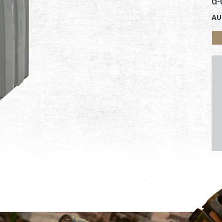
G-
AU