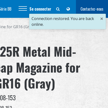
Série BB
Se connecter
Contactez-nous
×
Connection restored. You are back
online.
ne for GR16 (Gray)
125R Metal Mid-
cap Magazine for
GR16 (Gray)
-08-153