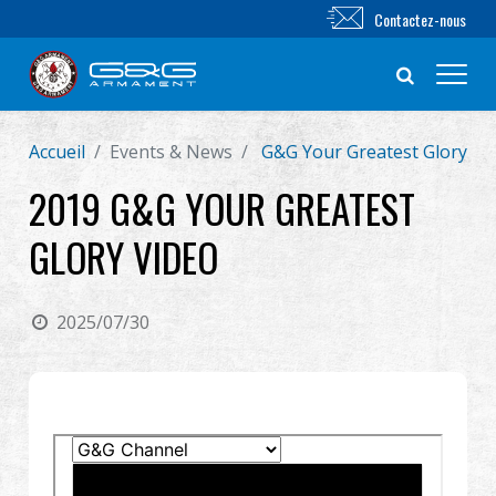
Contactez-nous
Accueil
Events & News
G&G Your Greatest Glory Vi
Nouveautés
2019 G&G YOUR GREATEST
FUSIL AIRSOFT
GLORY VIDEO
PISTOLET AIRSOFT
2025/07/30
PIÈCES & ACCESSOIRES
Série BB
SYSTÈME D'ENTRAÎNEMENT