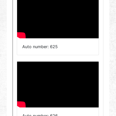
Revendeur
Advantages
À propos de nous
Competitions & Event
Support
Se connecter
繁體中文
English (US)
Français
日本語
русский язык
Español