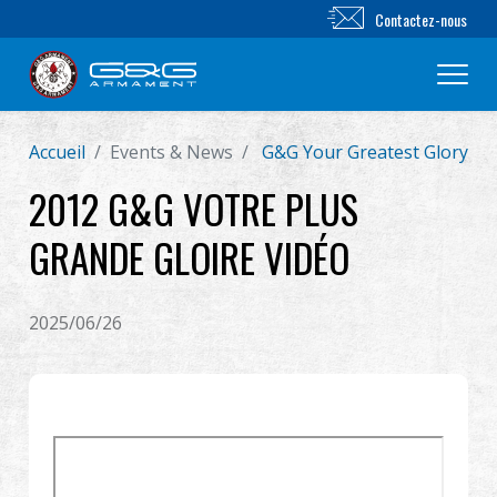
Contactez-nous
Accueil
Events & News
G&G Your Greatest Glory Vi
Nouveautés
2012 G&G VOTRE PLUS
FUSIL AIRSOFT
GRANDE GLOIRE VIDÉO
PISTOLET AIRSOFT
2025/06/26
PIÈCES & ACCESSOIRES
Série BB
SYSTÈME D'ENTRAÎNEMENT