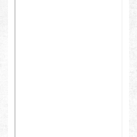
Revendeur
Advantages
À propos de nous
Competitions & Event
Support
繁體中文
English (US)
Français
日本語
русский язык
Español