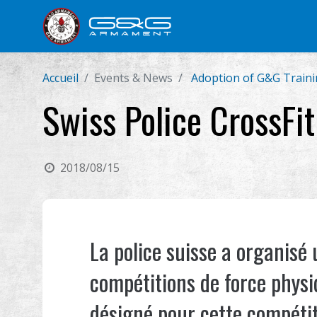
Nouveautés
FUSIL AIRSO
Accueil
Events & News
Adoption of G&G Traini
Swiss Police CrossFi
2018/08/15
La police suisse a organisé
compétitions de force physi
désigné pour cette compétiti