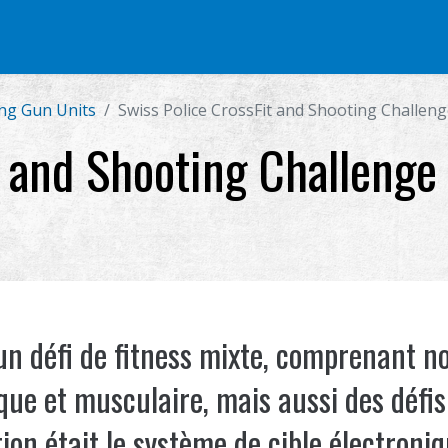
FT
PISTOLET AIRSOFT
PIÈCES & ACCESSOIRES
Série BB
SYSTÈME
ng Gun Units
Swiss Police CrossFit and Shooting Challen
t and Shooting Challenge
 un défi de fitness mixte, comprenant 
que et musculaire, mais aussi des défis 
on était le système de cible électroniqu