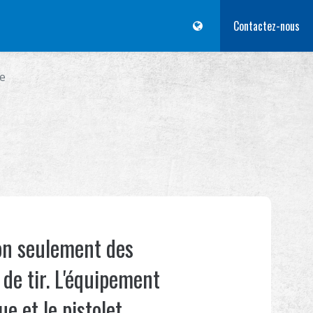
 D'ENTRAÎNEMENT
Revendeur
Advantages
À propos de nous
Contactez-nous
Com
ge
non seulement des
de tir. L'équipement
e et le pistolet