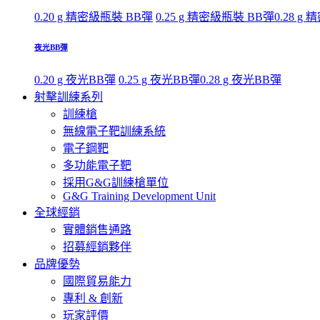
0.20 g 精密級瓶裝 BB彈
0.25 g 精密級瓶裝 BB彈
0.28 g
夜光BB彈
0.20 g 夜光BB彈
0.25 g 夜光BB彈
0.28 g 夜光BB彈
射擊訓練系列
訓練槍
無線電子靶訓練系統
電子鋼靶
多功能電子靶
採用G&G訓練槍單位
G&G Training Development Unit
全球經銷
實體銷售通路
招募經銷夥伴
品牌優勢
國際貿易能力
專利 & 創新
玩家評價