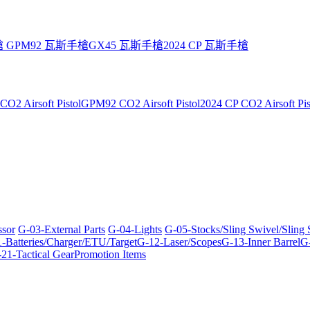
槍
GPM92 瓦斯手槍
GX45 瓦斯手槍
2024 CP 瓦斯手槍
O2 Airsoft Pistol
GPM92 CO2 Airsoft Pistol
2024 CP CO2 Airsoft Pis
ssor
G-03-External Parts
G-04-Lights
G-05-Stocks/Sling Swivel/Sling
-Batteries/Charger/ETU/Target
G-12-Laser/Scopes
G-13-Inner Barrel
G-
21-Tactical Gear
Promotion Items