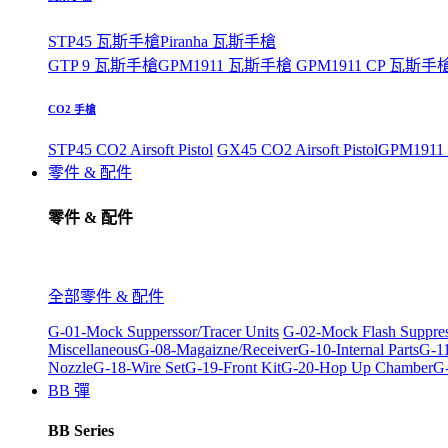
STP45 瓦斯手槍
Piranha 瓦斯手槍
GTP 9 瓦斯手槍
GPM1911 瓦斯手槍
GPM1911 CP 瓦斯手
CO2 手槍
STP45 CO2 Airsoft Pistol
GX45 CO2 Airsoft Pistol
GPM1911 C
零件 & 配件
零件 & 配件
全部零件 & 配件
G-01-Mock Supperssor/Tracer Units
G-02-Mock Flash Suppre
Miscellaneous
G-08-Magaizne/Receiver
G-10-Internal Parts
G-11
Nozzle
G-18-Wire Set
G-19-Front Kit
G-20-Hop Up Chamber
G-
BB 彈
BB Series