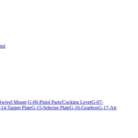
tol
 Swivel Mount
G-06-Pistol Parts/Cocking Lever
G-07-
14-Tappet Plate
G-15-Selector Plate
G-16-Gearbox
G-17-Air