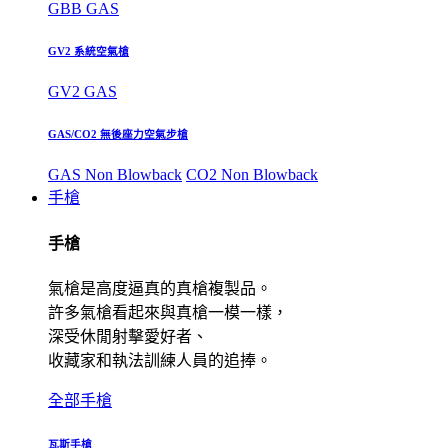
GBB GAS
GV2 系統空氣槍
GV2 GAS
GAS/CO2 無後座力空氣步槍
GAS Non Blowback
CO2 Non Blowback
手槍
手槍
氣槍是高度逼真的真槍複製品。
許多氣槍看起來與真槍一模一樣，
深受休閒射擊愛好者、
收藏家和執法訓練人員的追捧。
全部手槍
瓦斯手槍