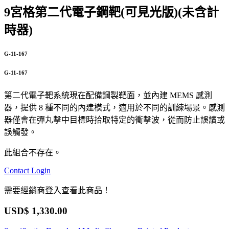
9宮格第二代電子鋼靶(可見光版)(未含計
時器)
G-11-167
G-11-167
第二代電子靶系統現在配備鋼製靶面，並內建 MEMS 感測
器，提供 8 種不同的內建模式，適用於不同的訓練場景。感測
器僅會在彈丸擊中目標時拾取特定的衝擊波，從而防止誤讀或
誤觸發。
此組合不存在。
Contact
Login
需要經銷商登入查看此商品！
USD$
1,330.00