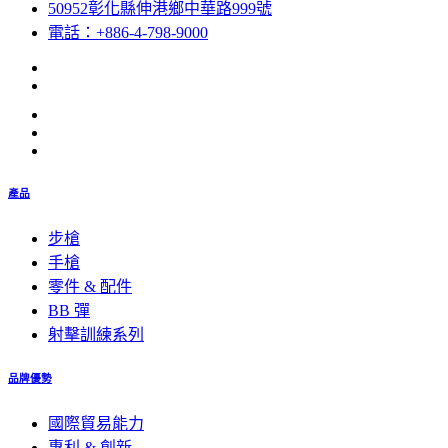
50952彰化縣伸港鄉中華路999號
電話：+886-4-798-9000
產品
步槍
手槍
零件 & 配件
BB 彈
射擊訓練系列
品牌優勢
國際貿易能力
專利 & 創新