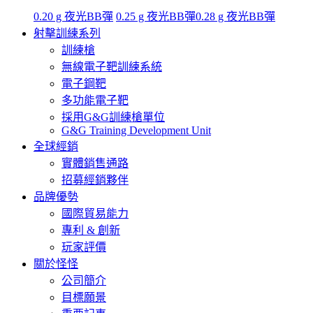
0.20 g 夜光BB彈
0.25 g 夜光BB彈
0.28 g 夜光BB彈
射擊訓練系列
訓練槍
無線電子靶訓練系統
電子鋼靶
多功能電子靶
採用G&G訓練槍單位
G&G Training Development Unit
全球經銷
實體銷售通路
招募經銷夥伴
品牌優勢
國際貿易能力
專利 & 創新
玩家評價
關於怪怪
公司簡介
目標願景