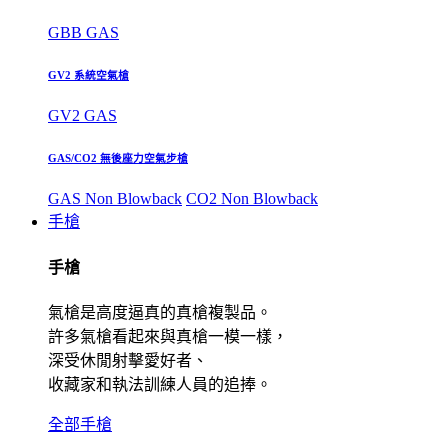
GBB GAS
GV2 系統空氣槍
GV2 GAS
GAS/CO2 無後座力空氣步槍
GAS Non Blowback
CO2 Non Blowback
手槍
手槍
氣槍是高度逼真的真槍複製品。
許多氣槍看起來與真槍一模一樣，
深受休閒射擊愛好者、
收藏家和執法訓練人員的追捧。
全部手槍