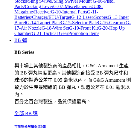
Stocks/Sling Swivel/Sling Swivel Mount
G-06-Pistol
Parts/Cocking Lever
G-07-Miscellaneous
G-08-
Magaizne/Receiver
G-10-Internal Parts
G-11-
Batteries/Charger/ETU/Target
G-12-Laser/Scopes
G-13-Inner
Barrel
G-14-Tappet Plate
G-15-Selector Plate
G-16-Gearbox
G-
17-Air Nozzle
G-18-Wire Set
G-19-Front Kit
G-20-Hop Up
Chamber
G-21-Tactical Gear
Promotion Items
BB 彈
BB Series
與市場上其他製造商的產品相比，G&G Armament 生產
的 BB 彈丸精度更高。其他製造商接受 BB 彈丸尺寸和
球形的製造公差在 0.05 毫米以內，而 G&G Armament 則
致力於生產最精確的 BB 彈丸，製造公差在 0.01 毫米以
內。
百分之百台灣製造，品質保證最高。
全部 BB 彈
可生物分解環保 BB彈