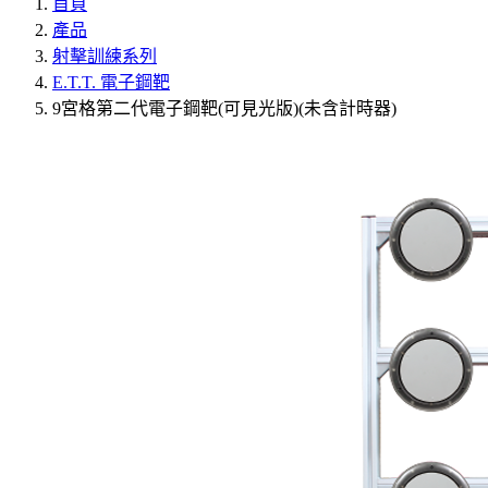
首頁
產品
射擊訓練系列
E.T.T. 電子鋼靶
9宮格第二代電子鋼靶(可見光版)(未含計時器)