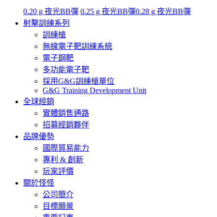
0.20 g 夜光BB彈
0.25 g 夜光BB彈
0.28 g 夜光BB彈
射擊訓練系列
訓練槍
無線電子靶訓練系統
電子鋼靶
多功能電子靶
採用G&G訓練槍單位
G&G Training Development Unit
全球經銷
實體銷售通路
招募經銷夥伴
品牌優勢
國際貿易能力
專利 & 創新
玩家評價
關於怪怪
公司簡介
目標願景