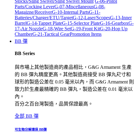
Stocks/Sling Swivel/Sling Swivel Mount
G-06-Pistol
Parts/Cocking Lever
G-07-Miscellaneous
G-08-
Magaizne/Receiver
G-10-Internal Parts
G-11-
Batteries/Charger/ETU/Target
G-12-Laser/Scopes
G-13-Inner
Barrel
G-14-Tappet Plate
G-15-Selector Plate
G-16-Gearbox
G-
17-Air Nozzle
G-18-Wire Set
G-19-Front Kit
G-20-Hop Up
Chamber
G-21-Tactical Gear
Promotion Items
BB 彈
BB Series
與市場上其他製造商的產品相比，G&G Armament 生產
的 BB 彈丸精度更高。其他製造商接受 BB 彈丸尺寸和
球形的製造公差在 0.05 毫米以內，而 G&G Armament 則
致力於生產最精確的 BB 彈丸，製造公差在 0.01 毫米以
內。
百分之百台灣製造，品質保證最高。
全部 BB 彈
可生物分解環保 BB彈