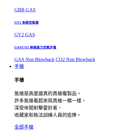
GBB GAS
GV2 系統空氣槍
GV2 GAS
GAS/CO2 無後座力空氣步槍
GAS Non Blowback
CO2 Non Blowback
手槍
手槍
氣槍是高度逼真的真槍複製品。
許多氣槍看起來與真槍一模一樣，
深受休閒射擊愛好者、
收藏家和執法訓練人員的追捧。
全部手槍