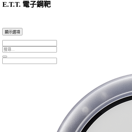
E.T.T. 電子鋼靶
顯示選項