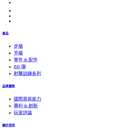
產品
步槍
手槍
零件 & 配件
BB 彈
射擊訓練系列
品牌優勢
國際貿易能力
專利 & 創新
玩家評論
關於怪怪