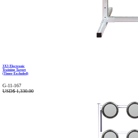
3X3 Electronic
Training Target
(Timer Excluded)
G-11-167
USD$
1,330.00