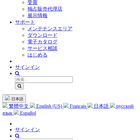
受賞
独占販売代理店
展示情報
サポート
メンテナンスエリア
ダウンロード
電子カタログ
サービス相談
はじめる
サインイン
日本語
繁體中文
English (US)
Français
日本語
русский
язык
Español
サインイン