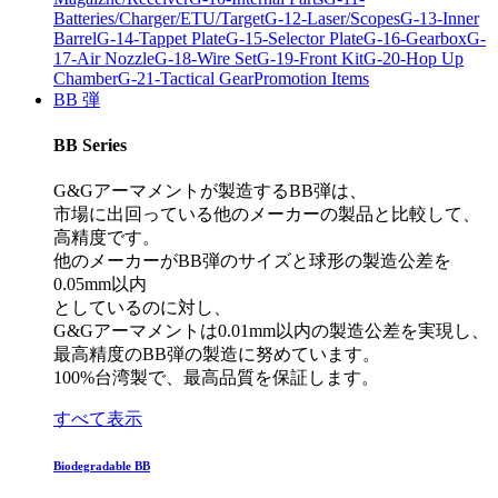
Batteries/Charger/ETU/Target
G-12-Laser/Scopes
G-13-Inner
Barrel
G-14-Tappet Plate
G-15-Selector Plate
G-16-Gearbox
G-
17-Air Nozzle
G-18-Wire Set
G-19-Front Kit
G-20-Hop Up
Chamber
G-21-Tactical Gear
Promotion Items
BB 弾
BB Series
G&Gアーマメントが製造するBB弾は、
市場に出回っている他のメーカーの製品と比較して、
高精度です。
他のメーカーがBB弾のサイズと球形の製造公差を
0.05mm以内
としているのに対し、
G&Gアーマメントは0.01mm以内の製造公差を実現し、
最高精度のBB弾の製造に努めています。
100%台湾製で、最高品質を保証します。
すべて表示
Biodegradable BB