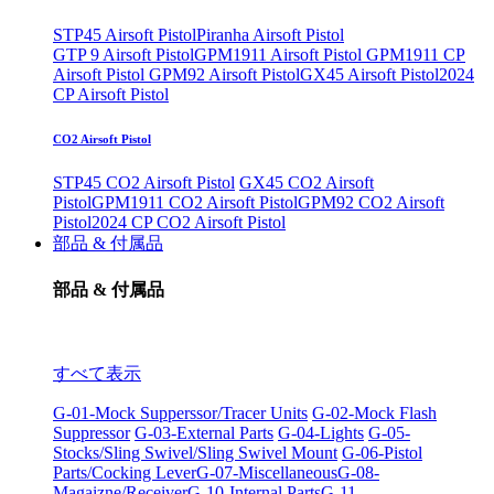
STP45 Airsoft Pistol
Piranha Airsoft Pistol
GTP 9 Airsoft Pistol
GPM1911 Airsoft Pistol
GPM1911 CP
Airsoft Pistol
GPM92 Airsoft Pistol
GX45 Airsoft Pistol
2024
CP Airsoft Pistol
CO2 Airsoft Pistol
STP45 CO2 Airsoft Pistol
GX45 CO2 Airsoft
Pistol
GPM1911 CO2 Airsoft Pistol
GPM92 CO2 Airsoft
Pistol
2024 CP CO2 Airsoft Pistol
部品 & 付属品
部品 & 付属品
すべて表示
G-01-Mock Supperssor/Tracer Units
G-02-Mock Flash
Suppressor
G-03-External Parts
G-04-Lights
G-05-
Stocks/Sling Swivel/Sling Swivel Mount
G-06-Pistol
Parts/Cocking Lever
G-07-Miscellaneous
G-08-
Magaizne/Receiver
G-10-Internal Parts
G-11-