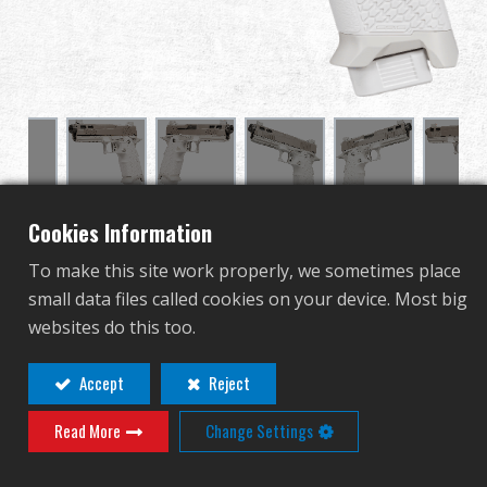
グローバル販売
利点
私たちについて
競技会とイベント
Cookies Information
2024 CP MK2 Roca
サポート
To make this site work properly, we sometimes place
small data files called cookies on your device. Most big
GAS-224-MK2-ABB-NCM
サインイン
websites do this too.
GAS-224-MK2-ABB-NCM
繁體中文
English (US)
Accept
Reject
競技用に設計ドットサイト対応、軽量化されたCNC加
工アルミスライドとCNC加工ミドルフレーム速度と耐
Read More
Change Settings
Français
日本語
久性を向上させます。2024 CPは、完全に両手利きのス
ライドリリースとセーフティ、統合された親指レス
русский язык
Español