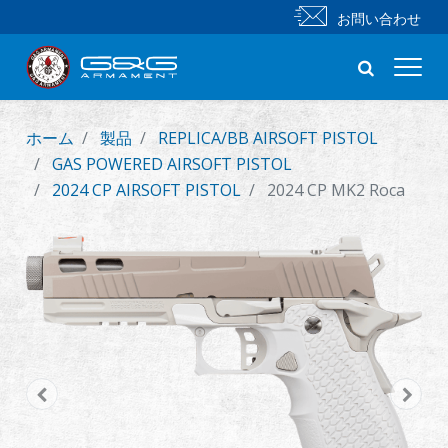
お問い合わせ
ホーム
製品
REPLICA/BB AIRSOFT PISTOL
新製品
GAS POWERED AIRSOFT PISTOL
2024 CP AIRSOFT PISTOL
2024 CP MK2 Roca
小銃
拳銃
部品 & 付属品
BB 弾
射撃訓練シリーズ