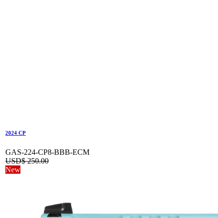
2024 CP
GAS-224-CP8-BBB-ECM
USD$
250.00
New