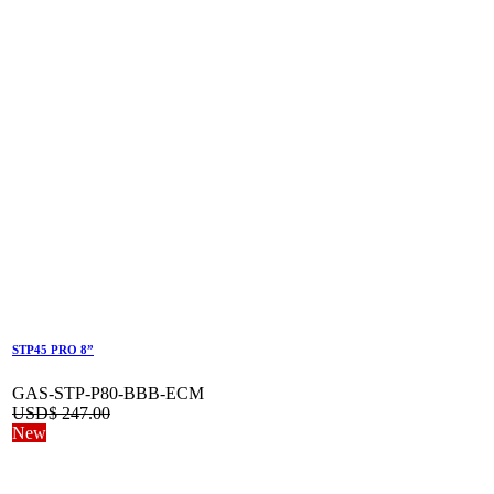
STP45 PRO 8”
GAS-STP-P80-BBB-ECM
USD$
247.00
New