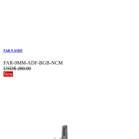
FAR 9 ASDF
FAR-9MM-ADF-BGB-NCM
USD$
280.00
New