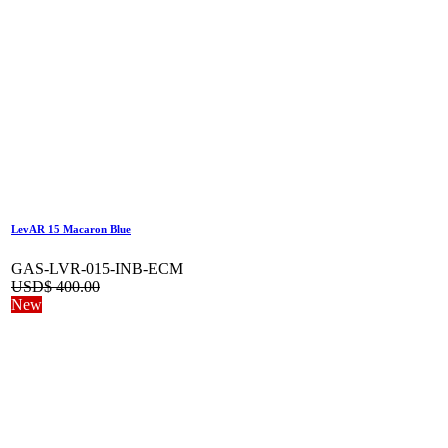
LevAR 15 Macaron Blue
GAS-LVR-015-INB-ECM
USD$
400.00
New