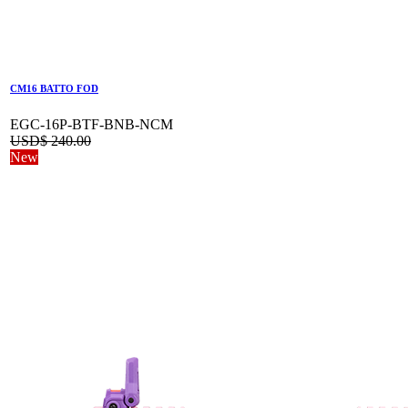
CM16 BATTO FOD
EGC-16P-BTF-BNB-NCM
USD$
240.00
New