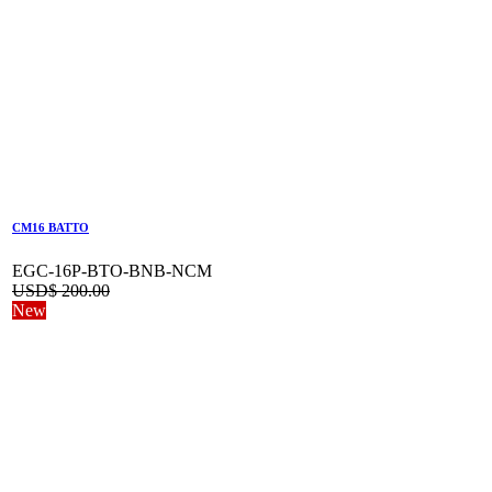
CM16 BATTO
EGC-16P-BTO-BNB-NCM
USD$
200.00
New