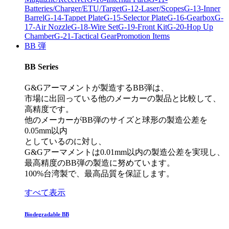
Batteries/Charger/ETU/Target
G-12-Laser/Scopes
G-13-Inner
Barrel
G-14-Tappet Plate
G-15-Selector Plate
G-16-Gearbox
G-
17-Air Nozzle
G-18-Wire Set
G-19-Front Kit
G-20-Hop Up
Chamber
G-21-Tactical Gear
Promotion Items
BB 弾
BB Series
G&Gアーマメントが製造するBB弾は、
市場に出回っている他のメーカーの製品と比較して、
高精度です。
他のメーカーがBB弾のサイズと球形の製造公差を
0.05mm以内
としているのに対し、
G&Gアーマメントは0.01mm以内の製造公差を実現し、
最高精度のBB弾の製造に努めています。
100%台湾製で、最高品質を保証します。
すべて表示
Biodegradable BB