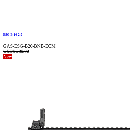
ESG B-10 2.0
GAS-ESG-B20-BNB-ECM
USD$
280.00
New