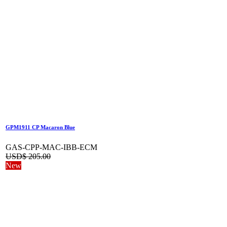
GPM1911 CP Macaron Blue
GAS-CPP-MAC-IBB-ECM
USD$
205.00
New