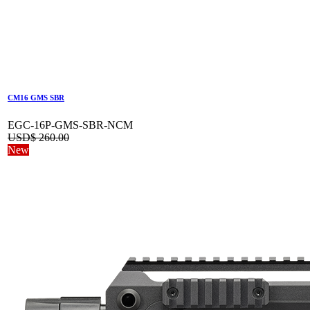
CM16 GMS SBR
EGC-16P-GMS-SBR-NCM
USD$
260.00
New