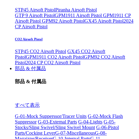
STP45 Airsoft Pistol
Piranha Airsoft Pistol
GTP 9 Airsoft Pistol
GPM1911 Airsoft Pistol
GPM1911 CP
Airsoft Pistol
GPM92 Airsoft Pistol
GX45 Airsoft Pistol
2024
CP Airsoft Pistol
CO2 Airsoft Pistol
STP45 CO2 Airsoft Pistol
GX45 CO2 Airsoft
Pistol
GPM1911 CO2 Airsoft Pistol
GPM92 CO2 Airsoft
Pistol
2024 CP CO2 Airsoft Pistol
部品 & 付属品
部品 & 付属品
すべて表示
G-01-Mock Supperssor/Tracer Units
G-02-Mock Flash
Suppressor
G-03-External Parts
G-04-Lights
G-05-
Stocks/Sling Swivel/Sling Swivel Mount
G-06-Pistol
Parts/Cocking Lever
G-07-Miscellaneous
G-08-
Magaizne/Receiver
G-10-Internal Parts
G-11-