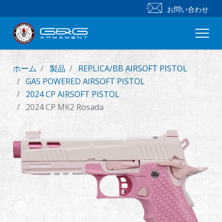
お問い合わせ
ホーム
製品
REPLICA/BB AIRSOFT PISTOL
新製品
GAS POWERED AIRSOFT PISTOL
2024 CP AIRSOFT PISTOL
小銃
2024 CP MK2 Rosada
拳銃
部品 & 付属品
BB 弾
射撃訓練シリーズ