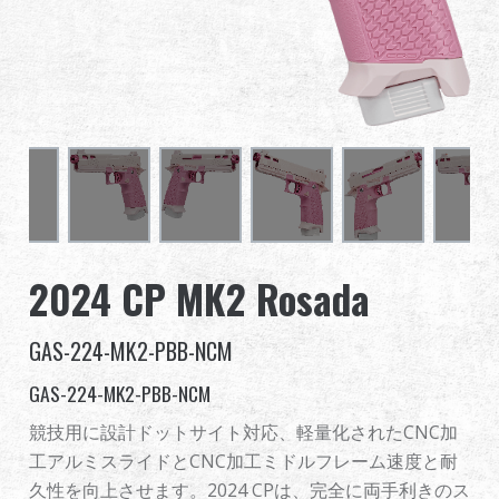
グローバル販売
利点
私たちについて
競技会とイベント
サポート
2024 CP MK2 Rosada
サインイン
GAS-224-MK2-PBB-NCM
GAS-224-MK2-PBB-NCM
繁體中文
English (US)
競技用に設計ドットサイト対応、軽量化されたCNC加
Français
日本語
工アルミスライドとCNC加工ミドルフレーム速度と耐
久性を向上させます。2024 CPは、完全に両手利きのス
русский язык
Español