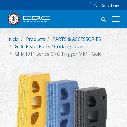
Contáctenos
Inicio
Products
PARTS & ACCESSORIES
Nuevo producto
G-06 Pistol Parts / Cocking Lever
GPM1911 Series CNC Trigger Mk1 - Gold
Airsoft Rifle
Pistola de Airsoft
Piezas & Accesorios
BB Series
Sistema de Entrenamiento