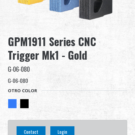
Distribuidor
Ventajas
GPM1911 Series CNC
Sobre nosotros
Trigger Mk1 - Gold
Competitions & Event
G-06-080
Soporte
G-06-080
OTRO COLOR
繁體中文
English (US)
Français
日本語
Contact
Login
русский язык
Español