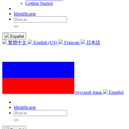
Getting Started
Identificarse
Español
繁體中文
English (US)
Français
日本語
русский язык
Español
Identificarse