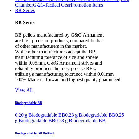
Chamber
G-21-Tactical Gear
Promotion Items
BB Series
BB Series
BB pellets manufactured by G&G Armament
are high precision products, compared to that
of other manufacturers in the market.
While other manufacturers accept the BB
manufacturing tolerance of size and sphere
within 0.05mm, G&G Armament strives and
reliability produces the most precise BBs,
utilizing a manufacturing tolerance within 0.01mm.
100% Made in Taiwan and highest quality guaranteed.
View All
Biodegradable BB
0.20 g Biodegradable BB
0.23 g Biodegradable BB
0.25
g Biodegradable BB
0.28 g Biodegradable BB
Biodegradable BB Bottled