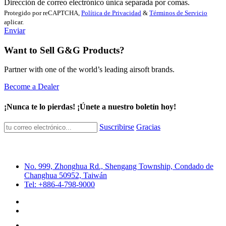
Dirección de correo electrónico única separada por comas.
Protegido por reCAPTCHA,
Política de Privacidad
&
Términos de Servicio
aplicar.
Enviar
Want to Sell G&G Products?
Partner with one of the world’s leading airsoft brands.
Become a Dealer
¡Nunca te lo pierdas! ¡Únete a nuestro boletín hoy!
Suscribirse
Gracias
No. 999, Zhonghua Rd., Shengang Township, Condado de
Changhua 50952, Taiwán
Tel: +886-4-798-9000