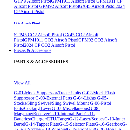
GTP 9 Airsoft Pistol
GPM1911 Airsoft Pistol
GPM1911 CP
Airsoft Pistol
GPM92 Airsoft Pistol
GX45 Airsoft Pistol
2024
CP Airsoft Pistol
CO2 Airsoft Pistol
STP45 CO2 Airsoft Pistol
GX45 CO2 Airsoft
Pistol
GPM1911 CO2 Airsoft Pistol
GPM92 CO2 Airsoft
Pistol
2024 CP CO2 Airsoft Pistol
Piezas & Accesorios
PARTS & ACCESSORIES
View All
G-01-Mock Supperssor/Tracer Units
G-02-Mock Flash
Suppressor
G-03-External Parts
G-04-Lights
G-05-
Stocks/Sling Swivel/Sling Swivel Mount
G-06-Pistol
Parts/Cocking Lever
G-07-Miscellaneous
G-08-
Magaizne/Receiver
G-10-Internal Parts
G-11-
Batteries/Charger/ETU/Target
G-12-Laser/Scopes
G-13-Inner
Barrel
G-14-Tappet Plate
G-15-Selector Plate
G-16-Gearbox
G-
17-Air Nozzle
G-18-Wire Set
G-19-Front Kit
G-20-Hop Up