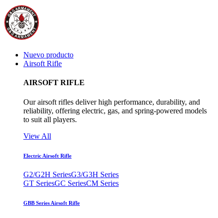
Nuevo producto
Airsoft Rifle
AIRSOFT RIFLE
Our airsoft rifles deliver high performance, durability, and
reliability, offering electric, gas, and spring-powered models
to suit all players.
View All
Electric Airsoft Rifle
G2/G2H Series
G3/G3H Series
GT Series
GC Series
CM Series
GBB Series Airsoft Rifle