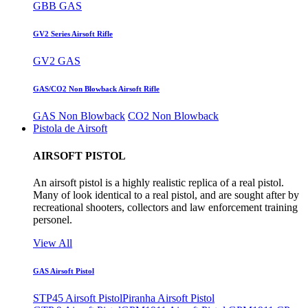
GBB GAS
GV2 Series Airsoft Rifle
GV2 GAS
GAS/CO2 Non Blowback Airsoft Rifle
GAS Non Blowback
CO2 Non Blowback
Pistola de Airsoft
AIRSOFT PISTOL
An airsoft pistol is a highly realistic replica of a real pistol.
Many of look identical to a real pistol, and are sought after by
recreational shooters, collectors and law enforcement training
personel.
View All
GAS Airsoft Pistol
STP45 Airsoft Pistol
Piranha Airsoft Pistol