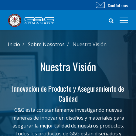
Contáctenos
Nuevo producto
Inicio
Sobre Nosotros
Nuestra Visión
Airsoft Rifle
Nuestra Visión
Pistola de Airsoft
Innovación de Producto y Aseguramiento de
Piezas & Accesorios
Calidad
BB Series
G&G está constantemente investigando nuevas
maneras de innovar en diseños y materiales para
Sistema de Entrenamiento
asegurar la mejor calidad de nuestros productos.
Todos los productos de G&G están diseñados y