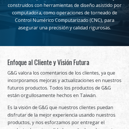
construidos con herramientas de diseño asistido por
Distribuidor
computadora, como operaciones de torneado de
Control Numérico Computarizado (CNC), para
Ventajas
asegurar una precisión y calidad rigurosas.
Sobre nosotros
Competitions & Event
Enfoque al Cliente y Visión Futura
Soporte
G&G valora los comentarios de los clientes, ya que
incorporamos mejoras y actualizaciones en nuestros
Identificarse
futuros productos. Todos los productos de G&G
están orgullosamente hechos en Taiwán.
繁體中文
English (US)
Es la visión de G&G que nuestros clientes puedan
Français
日本語
disfrutar de la mejor experiencia usando nuestros
productos, y nos esforzamos por entregar el
русский язык
Español