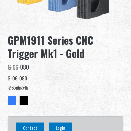
グローバル販売
利点
GPM1911 Series CNC
私たちについて
Trigger Mk1 - Gold
競技会とイベント
G-06-080
サポート
G-06-080
その他の色
繁體中文
English (US)
Français
日本語
Contact
Login
русский язык
Español