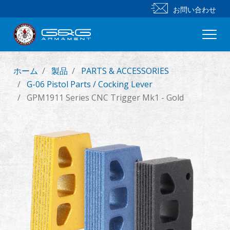
お問い合わせ
ホーム
製品
PARTS & ACCESSORIES
新製品
G-06 Pistol Parts / Cocking Lever
GPM1911 Series CNC Trigger Mk1 - Gold
小銃
拳銃
部品 & 付属品
BB 弾
射撃訓練シリーズ