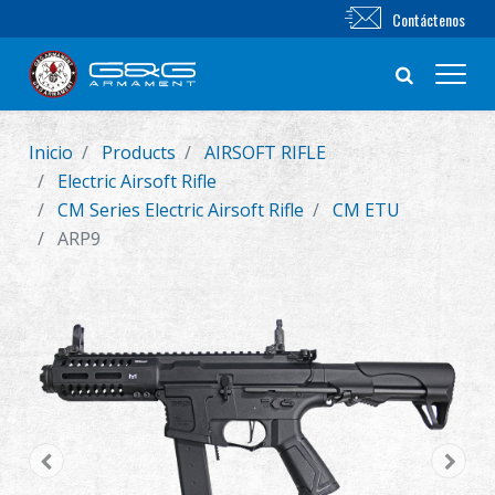
Contáctenos
Inicio
Products
AIRSOFT RIFLE
Nuevo producto
Electric Airsoft Rifle
CM Series Electric Airsoft Rifle
CM ETU
Airsoft Rifle
ARP9
Pistola de Airsoft
Piezas & Accesorios
BB Series
Sistema de Entrenamiento