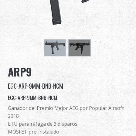
Distribuidor
Ventajas
Sobre nosotros
Competitions & Event
ARP9
Soporte
EGC-ARP-9MM-BNB-NCM
Identificarse
EGC-ARP-9MM-BNB-NCM
繁體中文
English (US)
Ganador del Premio Mejor AEG por Popular Airsoft
2018
Français
日本語
ETU para ráfaga de 3 disparos
MOSFET pre-instalado
русский язык
Español