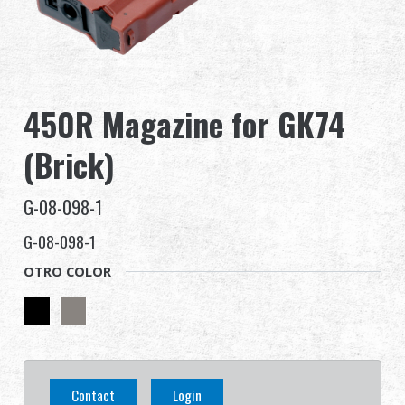
Distribuidor
Ventajas
450R Magazine for GK74
Sobre nosotros
(Brick)
Competitions & Event
G-08-098-1
Soporte
G-08-098-1
OTRO COLOR
繁體中文
English (US)
Français
日本語
Contact
Login
русский язык
Español