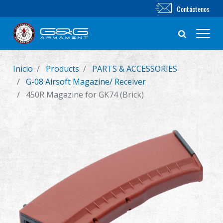
Contáctenos
Inicio
Products
PARTS & ACCESSORIES
Nuevo producto
G-08 Airsoft Magazine/ Receiver
450R Magazine for GK74 (Brick)
Airsoft Rifle
Pistola de Airsoft
Piezas & Accesorios
BB Series
Sistema de Entrenamiento