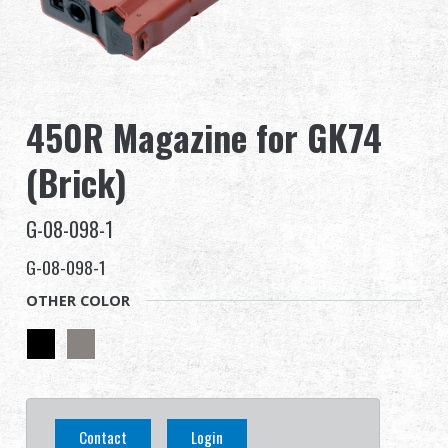
全球經銷
品牌優勢
450R Magazine for GK74
關於怪怪
(Brick)
活動與報導
G-08-098-1
支援服務
G-08-098-1
登入
OTHER COLOR
繁體中文
English (US)
Français
日本語
Contact
Login
русский язык
Español