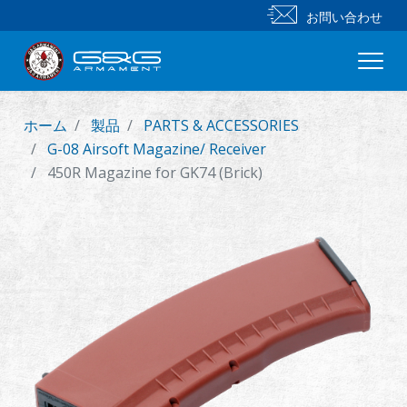
お問い合わせ
ホーム
製品
PARTS & ACCESSORIES
新製品
G-08 Airsoft Magazine/ Receiver
450R Magazine for GK74 (Brick)
小銃
拳銃
部品 & 付属品
BB 弾
射撃訓練シリーズ