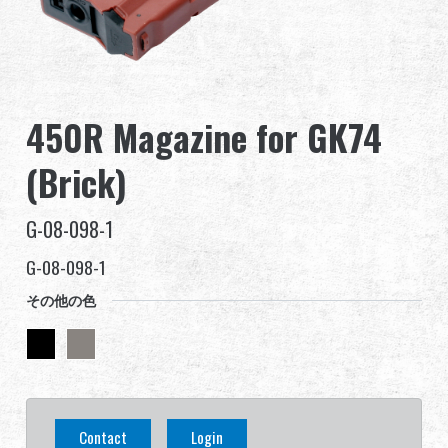
グローバル販売
利点
450R Magazine for GK74
私たちについて
(Brick)
競技会とイベント
G-08-098-1
サポート
G-08-098-1
その他の色
繁體中文
English (US)
Français
日本語
Contact
Login
русский язык
Español